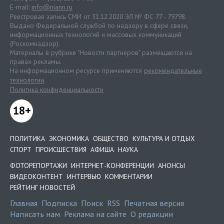
E-mail:
info@niann.ru
Реестровая запись СМИ от 31.12.2020 ЭЛ № ФС 77 - 79798.
Выдано Федеральной службой по надзору в сфере связи,
информационных технологий и массовых коммуникаций
(Роскомнадзор).
Материалы в рубрике "Новости партнеров" размещаются на
правах рекламы.
На информационном ресурсе применяются
рекомендательные
технологии
.
Политика конфиденциальности
18+
ПОЛИТИКА
ЭКОНОМИКА
ОБЩЕСТВО
КУЛЬТУРА И ОТДЫХ
СПОРТ
ПРОИСШЕСТВИЯ
АФИША
НАУКА
ФОТОРЕПОРТАЖИ
ИНТЕРНЕТ-КОНФЕРЕНЦИИ
АНОНСЫ
ВИДЕОКОНТЕНТ
ИНТЕРВЬЮ
КОММЕНТАРИИ
РЕЙТИНГ НОВОСТЕЙ
Главная
Подписка
Поиск
RSS
Печатная версия
Написать нам
Реклама на сайте
О редакции