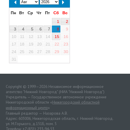
Пн
Вт
Ср
Чт
Пт
Сб
Вс
1
2
3
4
5
6
7
8
9
10
11
12
13
14
15
16
17
18
19
20
21
22
23
24
25
26
27
28
29
30
31
Copyright © 1999—2026 Независимое информационное
агентство "Нижний Новгород" (НИА "Нижний Новгород")
Учредитель — Государственное автономное учреждение
Нижегородской области «
Нижегородский областной
информационный центр
»
Главный редактор — Назарова А.В.
Адрес: 603006, Нижегородская область, г. Нижний Новгород.
ул. М.Горького, д.151Б, пом. 5
Телефон: +7 (831) 233-94-53