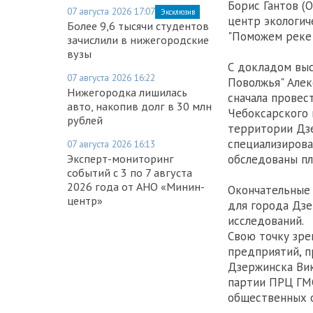
Борис Гантов (
07 августа 2026 17:07
Эксклюзив
центр экологич
Более 9,6 тысячи студентов
"Поможем реке"
зачислили в нижегородские
вузы
С докладом вы
07 августа 2026 16:22
Поволжья" Алек
Нижегородка лишилась
сначала провес
авто, накопив долг в 30 млн
Чебоксарского 
рублей
территории Дзе
специализирова
07 августа 2026 16:13
Эксперт-мониторинг
обследованы пл
событий с 3 по 7 августа
2026 года от АНО «Минин-
Окончательные
центр»
для города Дзе
исследований.
Свою точку зре
предприятий, п
Дзержинска Вик
партии ПРЦ ГМС
общественных 