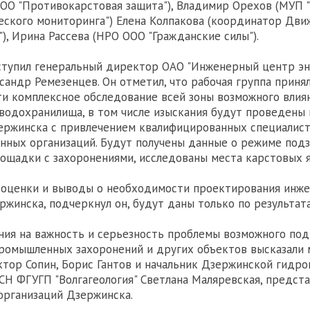
ООО "Противокарстовая защита"), Владимир Орехов (МУП 
еского мониторинга") Елена Колпакова (координатор Дви
), Ирина Рассева (НРО ООО "Гражданские силы").
ступил генеральный директор ОАО "Инженерный центр э
сандр Ремезенцев. Он отметил, что рабочая группа приня
ти комплексное обследование всей зоны возможного влия
водохранилища, в том числе изыскания будут проведены 
ржинска с привлечением квалифицированных специалист
нных организаций. Будут получены данные о режиме под
ощадки с захоронениями, исследованы места карстовых яв
 оценки и выводы о необходимости проектирования инж
ржинска, подчеркнул он, будут даны только по результат
ния на важность и серьезность проблемы возможного по
ромышленных захоронений и других объектов высказали 
тор Сопин, Борис Гантов и начальник Дзержинской гидро
Н ФГУГП "Волгагеология" Светлана Маляревская, предст
организаций Дзержинска.