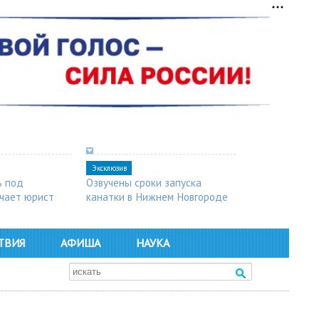
Эксклюзив
ь под
Озвучены сроки запуска
чает юрист
канатки в Нижнем Новгороде
ТВИЯ
АФИША
НАУКА