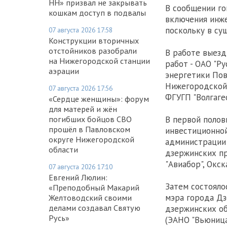
НН» призвал не закрывать
В сообщении го
кошкам доступ в подвалы
включения инже
поскольку в су
07 августа 2026 17:58
Конструкции вторичных
отстойников разобрали
В работе выезд
на Нижегородской станции
работ - ОАО "Р
аэрации
энергетики Пов
Нижегородской 
07 августа 2026 17:56
ФГУГП "Волгагео
«Сердце женщины»: форум
для матерей и жён
погибших бойцов СВО
В первой полов
прошёл в Павловском
инвестиционной
округе Нижегородской
администрации
области
дзержинских п
"Авиабор", Окск
07 августа 2026 17:10
Евгений Люлин:
Затем состояло
«Преподобный Макарий
мэра города Дз
Желтоводский своими
делами создавал Святую
дзержинских об
Русь»
(ЭАНО "Вьюница