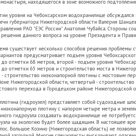
монастыря, находящегося в зоне возможного подтопления
тии уровня на Чебоксарском водохранилище обсуждался 
ечи губернатора Нижегородской области Валерия Шанцев
равления РАО "ЕЭС России" Анатолия Чубайса. Стороны со
решения данного вопроса на уровне Президента и Прави
емя существует несколько способов решения проблемы с
 вариантов предусматривает подъем уровня Чебоксарског
до отметки 68 метров, второй - подъем уровня Чебокса
до отметки 65 метров и строительство моста в Нижего
й - строительство низконапорной плотины с мостовым пе
оне Нижегородской области, четвертый - строительство
стового перехода в Городецком районе Нижегородской о
плотина (гидроузел) представляет собой судоходные шл
 низконапорную плотину с напором четыре метра и земля
чного гидроузла создавать водохранилище не потребуетс
узла на экологию будет более щадящим. В настоящее вре
 пос. Большое Козино (Нижегородская область) не позволя
лной загрузкой. Многие специалисты высказывают опасени