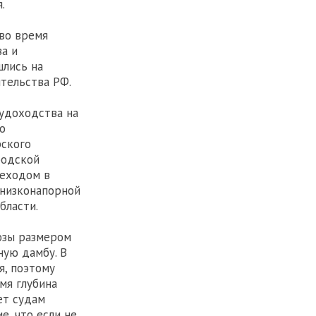
.
во время
а и
шлись на
тельства РФ.
удоходства на
о
рского
родской
реходом в
 низконапорной
бласти.
юзы размером
ную дамбу. В
я, поэтому
мя глубина
ет судам
е, что если не