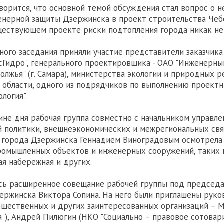
ворится, что основной темой обсуждения стал вопрос о 
нерной защиты Дзержинска в проект строительства Чебо
ществующем проекте риски подтопления города никак не
ного заседания приняли участие представители заказчик
усГидро", генерального проектировщика - ОАО "Инженерн
олжья" (г. Самара), министерства экологии и природных р
области, одного из подрядчиков по выполнению проектн
логия".
ине дня рабочая группа совместно с начальником управле
 политики, внешнеэкономических и межрегиональных свя
 города Дзержинска Геннадием Виноградовым осмотрела
ромышленных объектов и инженерных сооружений, таких 
ая набережная и других.
сь расширенное совещание рабочей группы под председ
ержинска Виктора Сопина. На него были приглашены рук
щественных и других заинтересованных организаций – 
"), Андрей Пилюгин (НКО "Социально – правовое сотовар