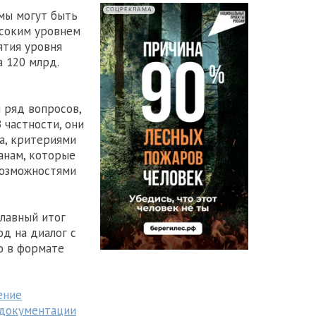
СОЦРЕКЛАМА
мы могут быть
ысоким уровнем
ятия уровня
 120 млрд.
 ряд вопросов,
частности, они
а, критериями
анам, которые
возможностями
главный итог
д на диалог с
но в формате
ение
 документации