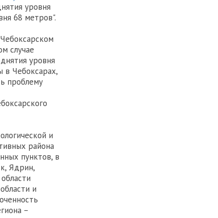
днятия уровня
ня 68 метров".
 Чебоксарском
ом случае
однятия уровня
 в Чебоксарах,
ть проблему
ебоксарского
кологической и
ативных района
енных пунктов, в
к, Ядрин,
 области
 области и
боченность
гиона –