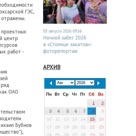
необходимости
ксарской ГЭС,
 отражены.
03 августа 2026 09:56
а проектных
Ночной забег 2026
ый центр
в «Столице закатов»:
есурсов
фоторепортаж
ых работ -
АРХИВ
ния
зей
 ряд
как ОАО
Пн
Вт
Ср
Чт
Пт
Сб
Вс
1
2
ательством
3
4
5
6
7
8
9
оводители
10
11
12
13
14
15
16
Михаил Бубнов
17
18
19
20
21
22
23
ищество"),
24
25
26
27
28
29
30