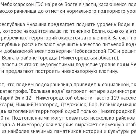
 Чебоксарской ГЭС на реке Волге в части, касающейся по
водохранилища до отметки нормального подпорного уров
 республика Чувашия предлагает поднять уровень Воды в
 которое находится выше по течению Волги, однако в эт
прибрежных территорий окажется затопленной. За счет п
спублики рассчитывают улучшить качество питьевой воды
м добываемой электроэнергии Чебоксарской ГЭС и реши
 Волга в районе Городца (Нижегородская область).
 власти считают недопустимым поднятие уровня воды Ч
и предлагают построить низконапорную плотину.
ют, что подъем водохранилища приведет к социальной, э
катастрофе. "Большая вода" затронет четыре администр
Марий Эл и 12 - Нижегородской области - всего 119 насел
ксары, Нижний Новгород, Дзержинск, Бор, Козьмодемьянс
дь затопления территорий одной только Нижегородской
00 га. Подтопленными могут оказаться несколько районов
ода. А Нижегородская епархия выражает серьезную оза
 из наиболее значимых памятников истории и культуры ре