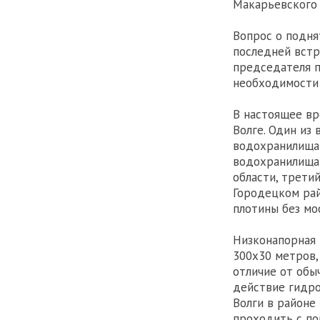
Макарьевского 
Вопрос о подня
последней встр
председателя п
необходимости 
В настоящее вр
Волге. Один из
водохранилища 
водохранилища 
области, трети
Городецком рай
плотины без мо
Низконапорная 
300х30 метров,
отличие от обы
действие гидро
Волги в районе
проходить с по