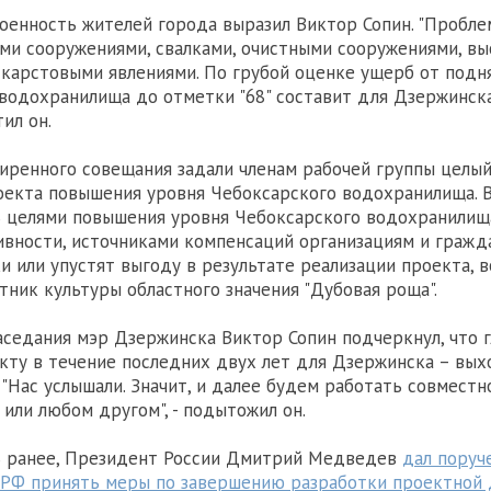
енность жителей города выразил Виктор Сопин. "Пробле
и сооружениями, свалками, очистными сооружениями, в
 карстовыми явлениями. По грубой оценке ущерб от подн
водохранилища до отметки "68" составит для Дзержинска
тил он.
иренного совещания задали членам рабочей группы целый
екта повышения уровня Чебоксарского водохранилища. В 
 целями повышения уровня Чебоксарского водохранилищ
вности, источниками компенсаций организациям и гражд
и или упустят выгоду в результате реализации проекта, 
тник культуры областного значения "Дубовая роща".
аседания мэр Дзержинска Виктор Сопин подчеркнул, что 
кту в течение последних двух лет для Дзержинска – выхо
. "Нас услышали. Значит, и далее будем работать совмест
 или любом другом", - подытожил он.
ь ранее, Президент России Дмитрий Медведев
дал поруч
 РФ принять меры по завершению разработки проектной