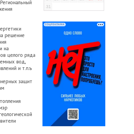
"Региональный
31
жения
СОЦРЕКЛАМА
нергетики
ла решение
ния
и на
ов целого ряда
земных вод,
лений и т.п.ъ
енерных защит
ам
дтопления
мэр
геологической
авители