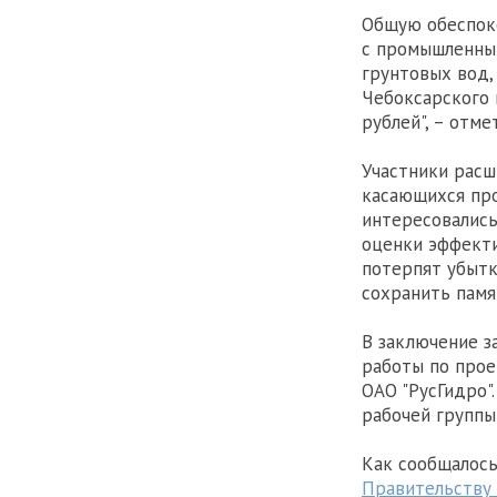
Общую обеспоко
с промышленным
грунтовых вод,
Чебоксарского 
рублей", – отме
Участники расш
касающихся про
интересовались
оценки эффекти
потерпят убытк
сохранить памя
В заключение з
работы по прое
ОАО "РусГидро"
рабочей группы
Как сообщалос
Правительству