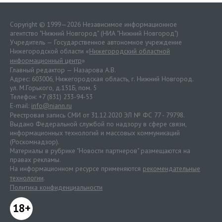
Copyright © 1999—2026 Независимое информационное
агентство "Нижний Новгород" (НИА "Нижний Новгород")
Учредитель — Государственное автономное учреждение
Нижегородской области «
Нижегородский областной
информационный центр
»
Главный редактор — Назарова А.В.
Адрес: 603006, Нижегородская область, г. Нижний Новгород.
ул. М.Горького, д.151Б, пом. 5
Телефон: +7 (831) 233-94-53
E-mail:
info@niann.ru
Реестровая запись СМИ от 31.12.2020 ЭЛ № ФС 77 - 79798.
Выдано Федеральной службой по надзору в сфере связи,
информационных технологий и массовых коммуникаций
(Роскомнадзор).
Материалы в рубрике "Новости партнеров" размещаются на
правах рекламы.
На информационном ресурсе применяются
рекомендательные
технологии
.
Политика конфиденциальности
18+