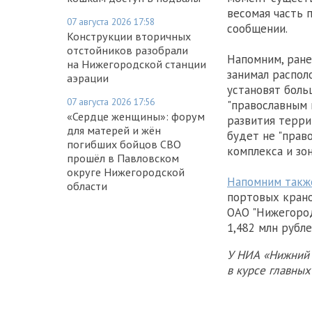
весомая часть 
07 августа 2026 17:58
сообщении.
Конструкции вторичных
отстойников разобрали
Напомним, ран
на Нижегородской станции
занимал распол
аэрации
установят боль
07 августа 2026 17:56
"православным 
«Сердце женщины»: форум
развития терр
для матерей и жён
будет не "прав
погибших бойцов СВО
комплекса и зон
прошёл в Павловском
округе Нижегородской
Напомним такж
области
портовых крано
ОАО "Нижегород
1,482 млн рубле
У НИА «Нижний 
в курсе главны