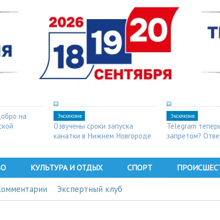
добро на
Эксклюзив
Эксклюзив
ской
Озвучены сроки запуска
Telegram тепер
канатки в Нижнем Новгороде
запретом? Отве
ВО
КУЛЬТУРА И ОТДЫХ
СПОРТ
ПРОИСШЕС
Комментарии
Экспертный клуб