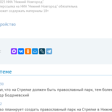
025 НИА "Нижний Новгород".
перссылка на НИА "Нижний Новгород" обязательна.
может содержать материалы 18+
тройство
:
 теме
:30
ал, что на Стрелке должен быть православный парк, тем боле
андр Бодриевский
52
во планирует создать православный парк на Стрелке в Ниж