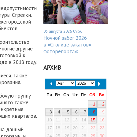
недопустимости
туры Стрелки.
ижегородской
ъектов.
03 августа 2026 09:56
Ночной забег 2026
троительство
в «Столице закатов»:
многие другие.
фоторепортаж
готовкой к
де в 2018 году.
АРХИВ
иеся. Также
ирования.
Пн
Вт
Ср
Чт
Пт
Сб
Вс
бочую группу
инято также
1
2
конкретные
3
4
5
6
7
8
9
ющих кварталов.
10
11
12
13
14
15
16
17
18
19
20
21
22
23
 на данный
кторами, и
24
25
26
27
28
29
30