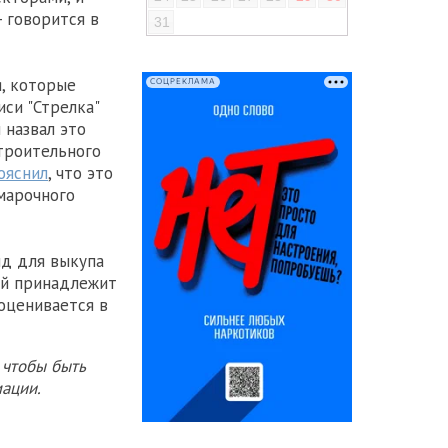
 говорится в
31
я, которые
СОЦРЕКЛАМА
иси "Стрелка"
 назвал это
троительного
ояснил
, что это
рмарочного
нд для выкупа
ый принадлежит
 оценивается в
 чтобы быть
ации.