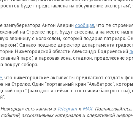
проектов будет представлена на обсуждение экспертам", -
ее замгубернатора Антон Аверин
сообщал
, что те строени
оженный на Стрелке порт, будут снесены, а на месте надп
шую звонницу с колоколом, который подарил патриарх. Он
парком". Однако позднее директор департамента градос
итории Нижегородской области Александр Бодриевский
п
ославный парк", а парковая зона, стадион, продолжение я
а вокруг собора.
е
, что нижегородские активисты предлагают создать фо
в на Стрелке. Один "портальный кран "Альбатрос", котор
ский порт" (находится сейчас с состоянии банкротства),
й".
Новгород» есть каналы в
Telegram
и
MAX
. Подписывайтесь,
х событий, эксклюзивных материалов и оперативной информ