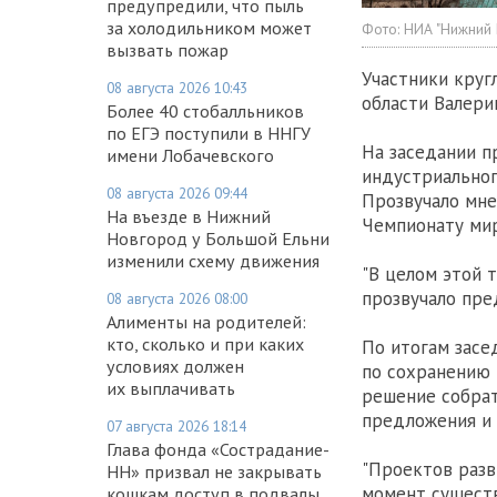
предупредили, что пыль
за холодильником может
Фото:
НИА "Нижний
вызвать пожар
Участники круг
08 августа 2026 10:43
области Валери
Более 40 стобалльников
по ЕГЭ поступили в ННГУ
На заседании п
имени Лобачевского
индустриальног
08 августа 2026 09:44
Прозвучало мне
На въезде в Нижний
Чемпионату мир
Новгород у Большой Ельни
изменили схему движения
"В целом этой 
прозвучало пре
08 августа 2026 08:00
Алименты на родителей:
кто, сколько и при каких
По итогам засе
условиях должен
по сохранению 
их выплачивать
решение собрат
предложения и 
07 августа 2026 18:14
Глава фонда «Сострадание-
"Проектов разв
НН» призвал не закрывать
момент существ
кошкам доступ в подвалы