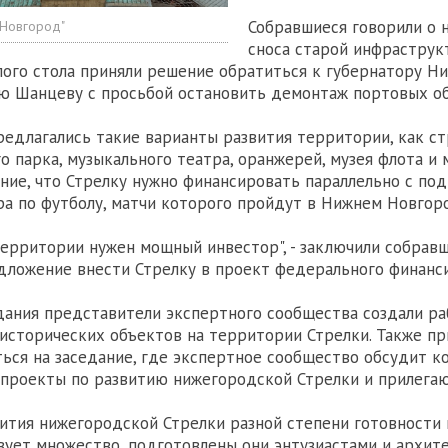
Собравшиеся говорили о 
 Новгород"
сноса старой инфраструк
лого стола приняли решение обратиться к губернатору Н
ю Шанцеву с просьбой остановить демонтаж портовых об
редлагались такие варианты развития территории, как с
о парка, музыкального театра, оранжерей, музея флота и 
ние, что Стрелку нужно финансировать параллельно с под
а по футболу, матчи которого пройдут в Нижнем Новгоро
территории нужен мощный инвестор", - заключили собравш
дложение внести Стрелку в проект федерального финанс
дания представители экспертного сообщества создали ра
исторических объектов на территории Стрелки. Также пр
ься на заседание, где экспертное сообщество обсудит 
проекты по развитию нижегородской Стрелки и прилега
ития нижегородской Стрелки разной степени готовности
ует множество, подготовлены они энтузиастами и архите