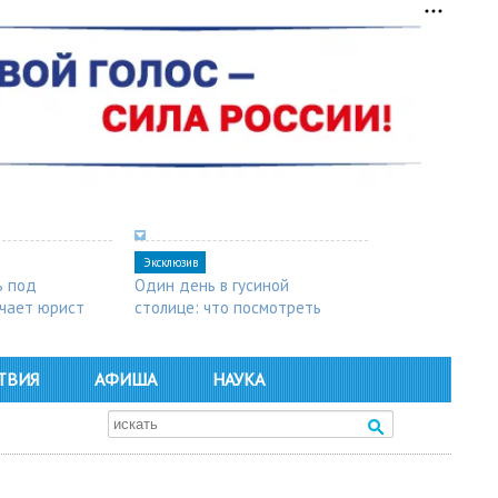
Эксклюзив
ь под
Один день в гусиной
чает юрист
столице: что посмотреть
в Арзамасе
ТВИЯ
АФИША
НАУКА