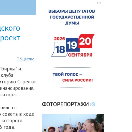
ского
проект
Общество
"Биржа" и
-клуба
иторию Стрелки
инансирования.
заторы.
ФОТОРЕПОРТАЖИ
пило от
 совета в ходе
е которого
6 года.