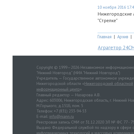
10 ноября 2016 17:
Нижегородские 
"Стрелке"
Главная
|
Архив
|
Аграгетор 24С
Copyright © 1999—2026 Независимое информационно
"Нижний Новгород" (НИА "Нижний Новгород")
Учредитель — Государственное автономное учрежд
Нижегородской области «
Нижегородский областной
информационный центр
»
Главный редактор — Назарова А.В.
Адрес: 603006, Нижегородская область, г. Нижний Нов
М.Горького, д.151Б, пом. 5
Телефон: +7 (831) 233-94-53
E-mail:
info@niann.ru
Реестровая запись СМИ от 31.12.2020 ЭЛ № ФС 77 - 7
Выдано Федеральной службой по надзору в сфере с
информационных технологий и массовых коммуника