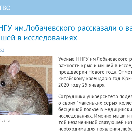
ТВО
ГУ им.Лобачевского рассказали о в
ышей в исследованиях
:52
Учёные ННГУ им.Лобачевского р
важности крыс и мышей в иссле
преддверии Нового года. Отмет
китайскому календарю год Кры
2020 году 25 января.
Сотрудники университета поде
о своих "маленьких серых колле
бесценной пользе в медицинск
исследованиях. Именно мыши и
nue.ru
той незаменимой связующей нит
необходима для появления любо