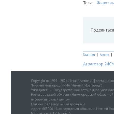
Теги:
Животн
Поделиться
Главная
|
Архив
|
Аграгетор 24С
Copyright © 1999—2026 Независимое информационно
"Нижний Новгород" (НИА "Нижний Новгород")
Учредитель — Государственное автономное учрежд
Нижегородской области «
Нижегородский областной
информационный центр
»
Главный редактор — Назарова А.В.
Адрес: 603006, Нижегородская область, г. Нижний Нов
М.Горького, д.151Б, пом. 5