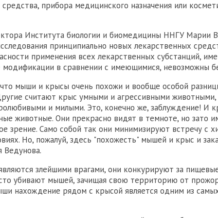
 средства, прибора медицинского назначения или космет
ектора Института биологии и биомедицины ННГУ Марии В
сследования принципиально новых лекарственных средст
асности применения всех лекарственных субстанций, и
 модификации в сравнении с имеющимися, невозможны бе
 что мыши и крысы очень похожи и вообще особой разни
Другие считают крыс умными и агрессивными животными,
олюбивыми и милыми. Это, конечно же, заблуждение! И к
ные животные. Они прекрасно видят в темноте, но зато 
ое зрение. Само собой так они минимизируют встречу с 
иях. Но, пожалуй, здесь "похожесть" мышей и крыс и зака
 Ведунова.
вляются злейшими врагами, они конкурируют за пищевые
сто убивают мышей, зачищая свою территорию от прожор
ши нахождение рядом с крысой является одним из самы