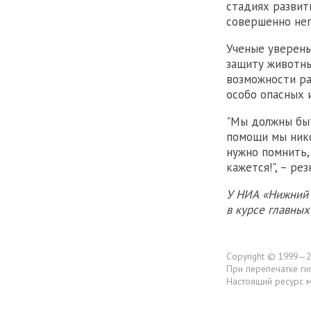
стадиях развит
совершенно неп
Ученые уверены
защиту животны
возможности ра
особо опасных 
"Мы должны быт
помощи мы нико
нужно помнить,
кажется!", – р
У НИА «Нижний 
в курсе главны
Copyright © 1999—2
При перепечатке ги
Настоящий ресурс 