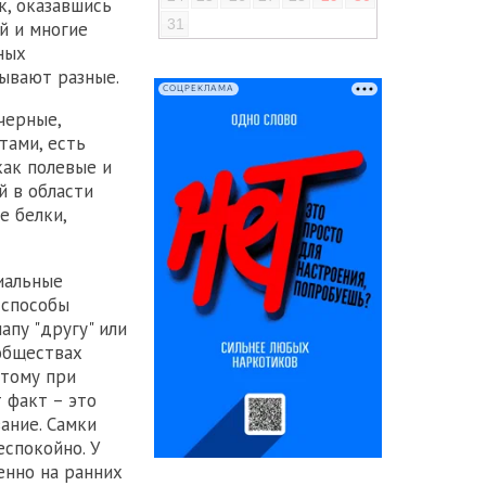
к, оказавшись
31
й и многие
ных
ывают разные.
СОЦРЕКЛАМА
черные,
тами, есть
как полевые и
й в области
е белки,
иальные
 способы
апу "другу" или
ообществах
этому при
 факт – это
ание. Самки
спокойно. У
енно на ранних