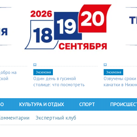
добро на
Эксклюзив
Эксклюзив
ской
Один день в гусиной
Озвучены сроки
столице: что посмотреть
канатки в Нижн
в Арзамасе
ВО
КУЛЬТУРА И ОТДЫХ
СПОРТ
ПРОИСШЕС
Комментарии
Экспертный клуб