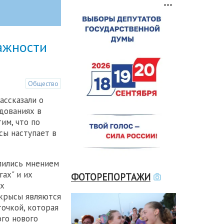
ажности
Общество
ассказали о
дованиях в
им, что по
сы наступает в
лились мнением
гах" и их
ФОТОРЕПОРТАЖИ
их
 крысы являются
очкой, которая
го нового