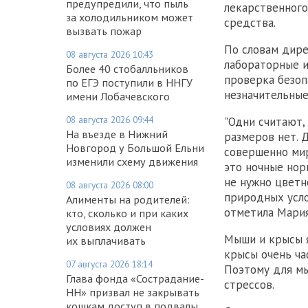
предупредили, что пыль
лекарственного
за холодильником может
средства.
вызвать пожар
По словам дир
08 августа 2026 10:43
лабораторные и
Более 40 стобалльников
проверка безоп
по ЕГЭ поступили в ННГУ
незначительные
имени Лобачевского
08 августа 2026 09:44
"Одни считают,
На въезде в Нижний
размеров нет. 
Новгород у Большой Ельни
совершенно мир
изменили схему движения
это ночные нор
не нужно цветн
08 августа 2026 08:00
природных услов
Алименты на родителей:
отметила Мария
кто, сколько и при каких
условиях должен
Мыши и крысы я
их выплачивать
крысы очень ча
07 августа 2026 18:14
Поэтому для мы
Глава фонда «Сострадание-
стрессов.
НН» призвал не закрывать
кошкам доступ в подвалы