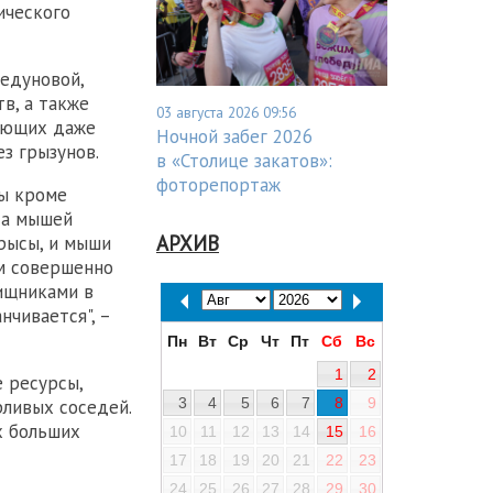
ического
едуновой,
в, а также
03 августа 2026 09:56
меющих даже
Ночной забег 2026
з грызунов.
в «Столице закатов»:
фоторепортаж
цы кроме
 а мышей
АРХИВ
рысы, и мыши
им совершенно
хищниками в
нчивается", –
Пн
Вт
Ср
Чт
Пт
Сб
Вс
1
2
 ресурсы,
3
4
5
6
7
8
9
ливых соседей.
х больших
10
11
12
13
14
15
16
17
18
19
20
21
22
23
24
25
26
27
28
29
30