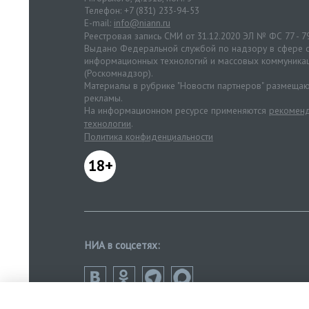
Телефон: +7 (831) 233-94-53
E-mail:
info@niann.ru
Реестровая запись СМИ от 31.12.2020 ЭЛ № ФС 77 - 7
Выдано Федеральной службой по надзору в сфере с
информационных технологий и массовых коммуника
(Роскомнадзор).
Материалы в рубрике "Новости партнеров" размещаю
рекламы.
На информационном ресурсе применяются
рекоменд
технологии
.
Политика конфиденциальности
18+
НИА в соцсетях: