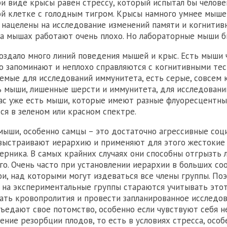
и виде крысы равен стрессу, который испытал бы челове
ой клетке с голодным тигром. Крысы намного умнее мыше
 нацелены на исследование изменений памяти и когнитив
на мышах работают очень плохо. Но лабораторные мыши б
оздало много линий поведения мышей и крыс. Есть мыши 
 запоминают и неплохо справляются с когнитивными тес
уемые для исследований иммунитета, есть серые, совсем 
ь мыши, лишенные шерсти и иммунитета, для исследовани
час уже есть мыши, которые имеют разные флуоресцентны
ся в зеленом или красном спектре.
ыши, особенно самцы – это достаточно агрессивные соц
выстраивают иерархию и применяют для этого жестокие
ерника. В самых крайних случаях они способны отгрызть л
го. Очень часто при установлении иерархии в больших с
ои, над которыми могут издеваться все члены группы. По
на экспериментальные группы стараются учитывать этот
ать кровопролития и провести запланированное исследов
ъедают свое потомство, особенно если чувствуют себя не
ение резорбции плодов, то есть в условиях стресса, особ