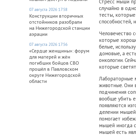
Стресс мыши пр
случайно в одн
07 августа 2026 17:58
тесты, которые
Конструкции вторичных
способностей, 
отстойников разобрали
на Нижегородской станции
Человечество с
аэрации
которые хорошо
07 августа 2026 17:56
белые, использ
«Сердце женщины»: форум
домовые, а ест
для матерей и жён
онкологии. Сей
погибших бойцов СВО
которые светят
прошёл в Павловском
округе Нижегородской
Лабораторные м
области
животные. Они 
подчинения соп
вообще убить е
появляются изг
делении мышей 
помогает избеж
мышей иногда с
мышей есть явл