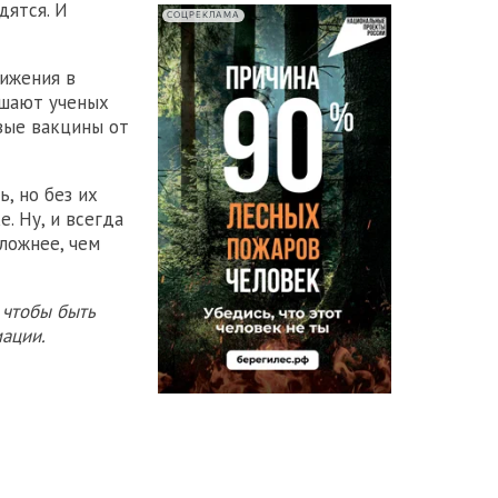
дятся. И
СОЦРЕКЛАМА
вижения в
ишают ученых
вые вакцины от
, но без их
. Ну, и всегда
ложнее, чем
 чтобы быть
ации.