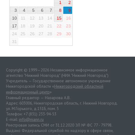
1
2
3
4
5
6
7
8
9
10
11
12
13
14
15
16
17
18
19
20
21
22
23
24
25
26
27
28
29
30
31
Copyright © 1999—2026 Независимое информационное
агентство "Нижний Новгород" (НИА "Нижний Новгород")
Учредитель — Государственное автономное учреждение
Нижегородской области «
Нижегородский областной
информационный центр
»
Главный редактор — Назарова А.В.
Адрес: 603006, Нижегородская область, г. Нижний Новгород.
ул. М.Горького, д.151Б, пом. 5
Телефон: +7 (831) 233-94-53
E-mail:
info@niann.ru
Реестровая запись СМИ от 31.12.2020 ЭЛ № ФС 77 - 79798.
Выдано Федеральной службой по надзору в сфере связи,