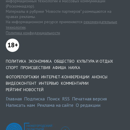
информационных технологий и массовых коммуникаций
(Роскомнадзор).
Материалы в рубрике "Новости партнеров" размещаются на
правах рекламы.
На информационном ресурсе применяются
рекомендательные
технологии
.
Политика конфиденциальности
18+
ПОЛИТИКА
ЭКОНОМИКА
ОБЩЕСТВО
КУЛЬТУРА И ОТДЫХ
СПОРТ
ПРОИСШЕСТВИЯ
АФИША
НАУКА
ФОТОРЕПОРТАЖИ
ИНТЕРНЕТ-КОНФЕРЕНЦИИ
АНОНСЫ
ВИДЕОКОНТЕНТ
ИНТЕРВЬЮ
КОММЕНТАРИИ
РЕЙТИНГ НОВОСТЕЙ
Главная
Подписка
Поиск
RSS
Печатная версия
Написать нам
Реклама на сайте
О редакции