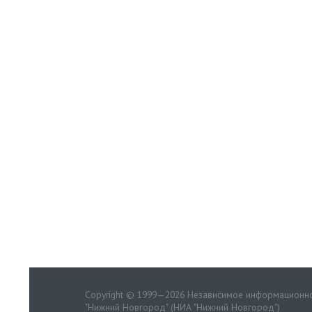
Copyright © 1999—2026 Независимое информационно
"Нижний Новгород" (НИА "Нижний Новгород")