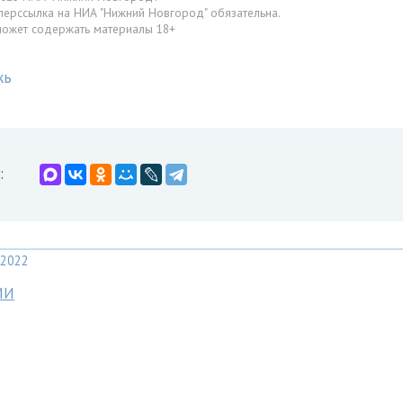
перссылка на НИА "Нижний Новгород" обязательна.
может содержать материалы 18+
жь
:
2022
МИ