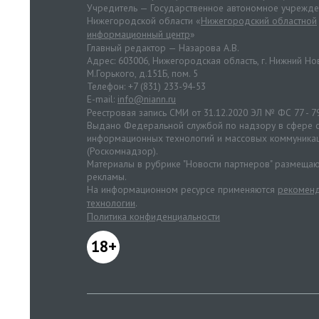
Учредитель — Государственное автономное учрежд
Нижегородской области «
Нижегородский областной
информационный центр
»
Главный редактор — Назарова А.В.
Адрес: 603006, Нижегородская область, г. Нижний Нов
М.Горького, д.151Б, пом. 5
Телефон: +7 (831) 233-94-53
E-mail:
info@niann.ru
Реестровая запись СМИ от 31.12.2020 ЭЛ № ФС 77 - 7
Выдано Федеральной службой по надзору в сфере с
информационных технологий и массовых коммуника
(Роскомнадзор).
Материалы в рубрике "Новости партнеров" размещаю
рекламы.
На информационном ресурсе применяются
рекоменд
технологии
.
Политика конфиденциальности
18+