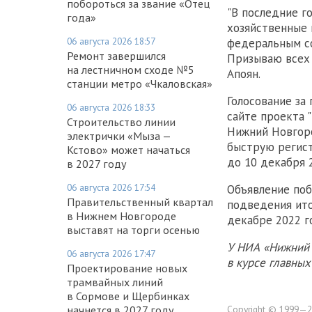
побороться за звание «Отец
"В последние г
года»
хозяйственные 
06 августа 2026 18:57
федеральным со
Ремонт завершился
Призываю всех 
на лестничном сходе №5
Апоян.
станции метро «Чкаловская»
Голосование за
06 августа 2026 18:33
сайте проекта 
Строительство линии
Нижний Новгор
электрички «Мыза —
быструю регист
Кстово» может начаться
до 10 декабря 
в 2027 году
06 августа 2026 17:54
Объявление поб
Правительственный квартал
подведения ит
в Нижнем Новгороде
декабре 2022 г
выставят на торги осенью
У НИА «Нижний 
06 августа 2026 17:47
в курсе главны
Проектирование новых
трамвайных линий
в Сормове и Щербинках
начнется в 2027 году
Copyright © 1999—2