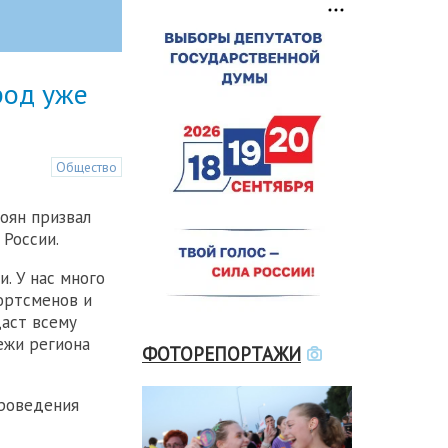
род уже
Общество
оян призвал
 России.
. У нас много
ортсменов и
аст всему
ежи региона
ФОТОРЕПОРТАЖИ
проведения