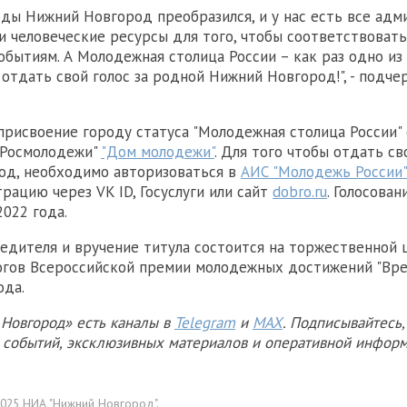
оды Нижний Новгород преобразился, и у нас есть все адм
и человеческие ресурсы для того, чтобы соответствоват
бытиям. А Молодежная столица России – как раз одно из 
отдать свой голос за родной Нижний Новгород!", - подче
 присвоение городу статуса "Молодежная столица России"
"Росмолодежи"
"Дом молодежи"
. Для того чтобы отдать св
од, необходимо авторизоваться в
АИС "Молодежь России"
рацию через VK ID, Госуслуги или сайт
dobro.ru
. Голосова
2022 года.
едителя и вручение титула состоится на торжественной
огов Всероссийской премии молодежных достижений "Вре
ода.
Новгород» есть каналы в
Telegram
и
MAX
. Подписывайтесь,
х событий, эксклюзивных материалов и оперативной информ
025 НИА "Нижний Новгород".