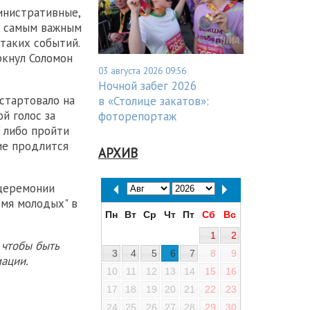
инистративные,
ь самым важным
таких событий.
ркнул Соломон
03 августа 2026 09:56
Ночной забег 2026
 стартовало на
в «Столице закатов»:
ой голос за
фоторепортаж
либо пройти
ние продлится
АРХИВ
 церемонии
мя молодых" в
Пн
Вт
Ср
Чт
Пт
Сб
Вс
1
2
 чтобы быть
3
4
5
6
7
8
9
ации.
10
11
12
13
14
15
16
17
18
19
20
21
22
23
24
25
26
27
28
29
30