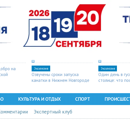
добро на
Эксклюзив
Эксклюзив
ской
Озвучены сроки запуска
Один день в гу
канатки в Нижнем Новгороде
столице: что п
в Арзамасе
ВО
КУЛЬТУРА И ОТДЫХ
СПОРТ
ПРОИСШЕС
Комментарии
Экспертный клуб