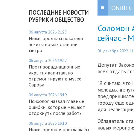
ОБЩЕС
ПОСЛЕДНИЕ НОВОСТИ
РУБРИКИ ОБЩЕСТВО
Соломон А
06 августа 2026 21:28
сейчас - 
Нижегородцам показали
эскизы новых станций
метро
01 декабря 2022 11
06 августа 2026 19:37
Депутат Законо
Противорадиационные
всех отдать св
укрытия капитально
отремонтируют в музее
"Я считаю, что
Сарова
молодых депута
06 августа 2026 19:19
предпринимател
Психолог назвал главные
городу еще одн
ошибки, которые мешают
для реализации 
отдохнуть после работы
Обладатель ста
06 августа 2026 19:10
новых меропри
Нижегородцев приглашают