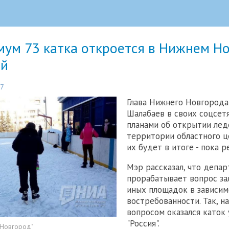
мум 73 катка откроется в Нижнем Н
ой
27
Глава Нижнего Новгород
Шалабаев в своих соцсет
планами об открытии лед
территории областного ц
их будет в итоге - пока р
Мэр рассказал, что депа
прорабатывает вопрос за
иных площадок в зависим
востребованности. Так, н
вопросом оказался каток 
"Россия".
 Новгород"