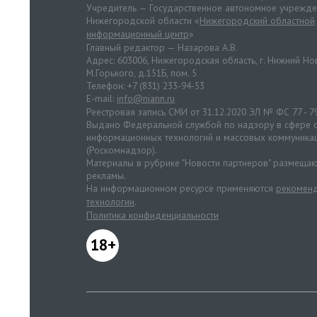
Учредитель — Государственное автономное учрежд
Нижегородской области «
Нижегородский областной
информационный центр
»
Главный редактор — Назарова А.В.
Адрес: 603006, Нижегородская область, г. Нижний Нов
М.Горького, д.151Б, пом. 5
Телефон: +7 (831) 233-94-53
E-mail:
info@niann.ru
Реестровая запись СМИ от 31.12.2020 ЭЛ № ФС 77 - 7
Выдано Федеральной службой по надзору в сфере с
информационных технологий и массовых коммуника
(Роскомнадзор).
Материалы в рубрике "Новости партнеров" размещаю
рекламы.
На информационном ресурсе применяются
рекоменд
технологии
.
Политика конфиденциальности
18+