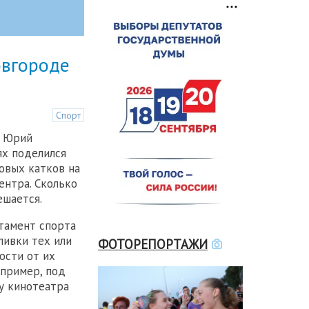
овгороде
Спорт
а Юрий
ях поделился
овых катков на
ентра. Сколько
ешается.
ртамент спорта
ливки тех или
ФОТОРЕПОРТАЖИ
ости от их
апример, под
у кинотеатра