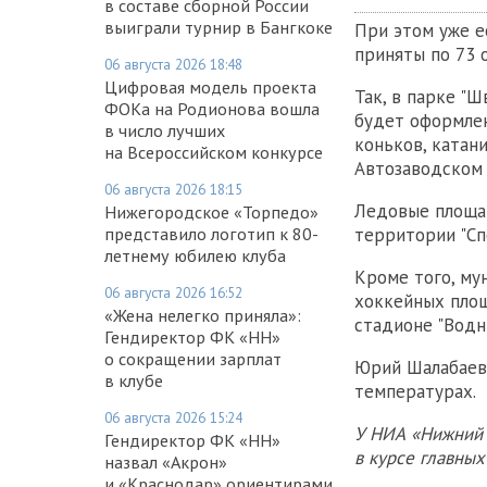
в составе сборной России
выиграли турнир в Бангкоке
При этом уже е
приняты по 73 
06 августа 2026 18:48
Цифровая модель проекта
Так, в парке "
ФОКа на Родионова вошла
будет оформлен
в число лучших
коньков, катан
на Всероссийском конкурсе
Автозаводском 
06 августа 2026 18:15
Ледовые площад
Нижегородское «Торпедо»
представило логотип к 80-
территории "Сп
летнему юбилею клуба
Кроме того, му
06 августа 2026 16:52
хоккейных площ
«Жена нелегко приняла»:
стадионе "Водни
Гендиректор ФК «НН»
о сокращении зарплат
Юрий Шалабаев 
в клубе
температурах.
06 августа 2026 15:24
У НИА «Нижний 
Гендиректор ФК «НН»
в курсе главны
назвал «Акрон»
и «Краснодар» ориентирами