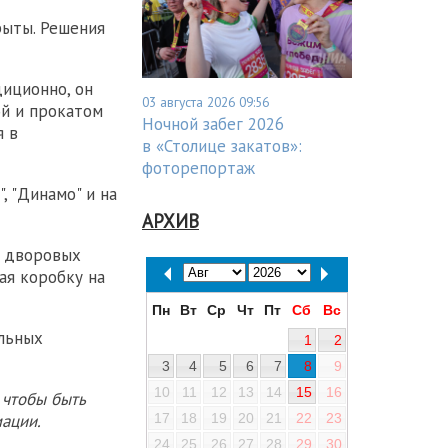
рыты. Решения
диционно, он
03 августа 2026 09:56
ой и прокатом
Ночной забег 2026
я в
в «Столице закатов»:
фоторепортаж
, "Динамо" и на
АРХИВ
5 дворовых
ая коробку на
Пн
Вт
Ср
Чт
Пт
Сб
Вс
ельных
1
2
3
4
5
6
7
8
9
10
11
12
13
14
15
16
 чтобы быть
17
18
19
20
21
22
23
ации.
24
25
26
27
28
29
30