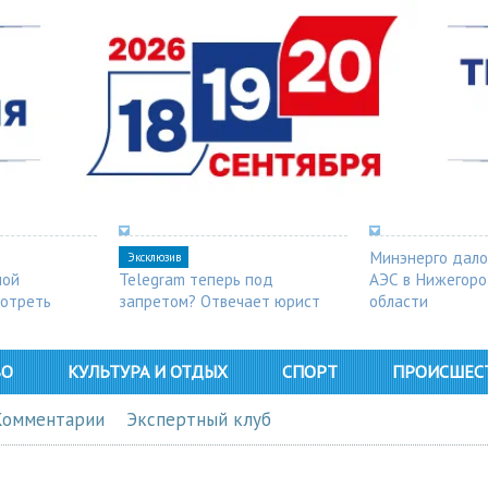
Минэнерго дало
Эксклюзив
ной
Telegram теперь под
АЭС в Нижегор
мотреть
запретом? Отвечает юрист
области
ВО
КУЛЬТУРА И ОТДЫХ
СПОРТ
ПРОИСШЕС
Комментарии
Экспертный клуб