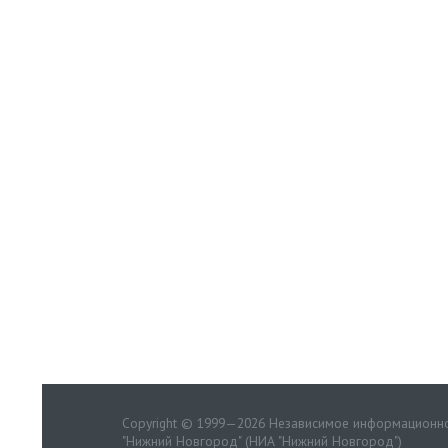
Copyright © 1999—2026 Независимое информационно
"Нижний Новгород" (НИА "Нижний Новгород")