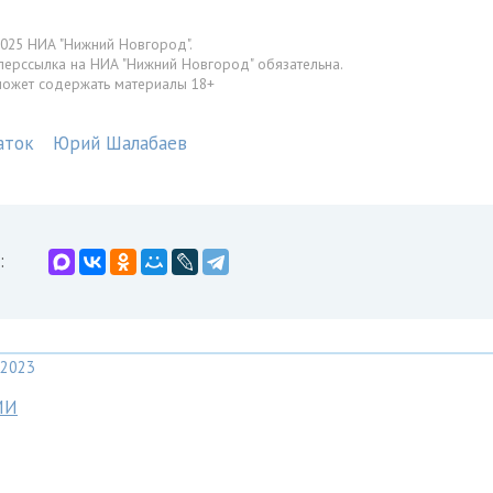
025 НИА "Нижний Новгород".
перссылка на НИА "Нижний Новгород" обязательна.
может содержать материалы 18+
аток
Юрий Шалабаев
:
2023
МИ