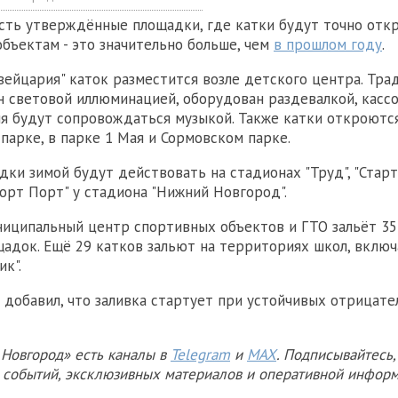
сть утверждённые площадки, где катки будут точно отк
объектам - это значительно больше, чем
в прошлом году
.
Швейцария" каток разместится возле детского центра. Тра
 световой иллюминацией, оборудован раздевалкой, касс
ия будут сопровождаться музыкой. Также катки откроютс
парке, в парке 1 Мая и Сормовском парке.
ки зимой будут действовать на стадионах "Труд", "Старт"
орт Порт" у стадиона "Нижний Новгород".
ниципальный центр спортивных объектов и ГТО зальёт 3
адок. Ещё 29 катков зальют на территориях школ, включ
к".
добавил, что заливка стартует при устойчивых отрицат
Новгород» есть каналы в
Telegram
и
MAX
. Подписывайтесь,
х событий, эксклюзивных материалов и оперативной информ