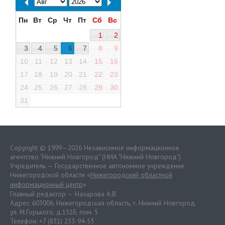
Пн
Вт
Ср
Чт
Пт
Сб
Вс
1
2
3
4
5
6
7
8
9
10
11
12
13
14
15
16
17
18
19
20
21
22
23
24
25
26
27
28
29
30
31
Copyright © 1999—2026 Независимое информационное
агентство "Нижний Новгород" (НИА "Нижний Новгород")
Учредитель — Государственное автономное учреждение
Нижегородской области «
Нижегородский областной
информационный центр
»
Главный редактор — Назарова А.В.
Адрес: 603006, Нижегородская область, г. Нижний Новгород.
ул. М.Горького, д.151Б, пом. 5
Телефон: +7 (831) 233-94-53