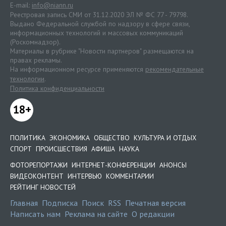
E-mail:
info@niann.ru
Реестровая запись СМИ от 31.12.2020 ЭЛ № ФС 77 - 79798.
Выдано Федеральной службой по надзору в сфере связи,
информационных технологий и массовых коммуникаций
(Роскомнадзор).
Материалы в рубрике "Новости партнеров" размещаются на
правах рекламы.
На информационном ресурсе применяются
рекомендательные
технологии
.
Политика конфиденциальности
18+
ПОЛИТИКА
ЭКОНОМИКА
ОБЩЕСТВО
КУЛЬТУРА И ОТДЫХ
СПОРТ
ПРОИСШЕСТВИЯ
АФИША
НАУКА
ФОТОРЕПОРТАЖИ
ИНТЕРНЕТ-КОНФЕРЕНЦИИ
АНОНСЫ
ВИДЕОКОНТЕНТ
ИНТЕРВЬЮ
КОММЕНТАРИИ
РЕЙТИНГ НОВОСТЕЙ
Главная
Подписка
Поиск
RSS
Печатная версия
Написать нам
Реклама на сайте
О редакции