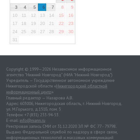
3
4
5
6
7
8
9
10
11
12
13
14
15
16
17
18
19
20
21
22
23
24
25
26
27
28
29
30
31
Copyright © 1999—2026 Независимое информационное
агентство "Нижний Новгород" (НИА "Нижний Новгород")
Учредитель — Государственное автономное учреждение
Нижегородской области «
Нижегородский областной
информационный центр
»
Главный редактор — Назарова А.В.
Адрес: 603006, Нижегородская область, г. Нижний Новгород.
ул. М.Горького, д.151Б, пом. 5
Телефон: +7 (831) 233-94-53
E-mail:
info@niann.ru
Реестровая запись СМИ от 31.12.2020 ЭЛ № ФС 77 - 79798.
Выдано Федеральной службой по надзору в сфере связи,
информационных технологий и массовых коммуникаций