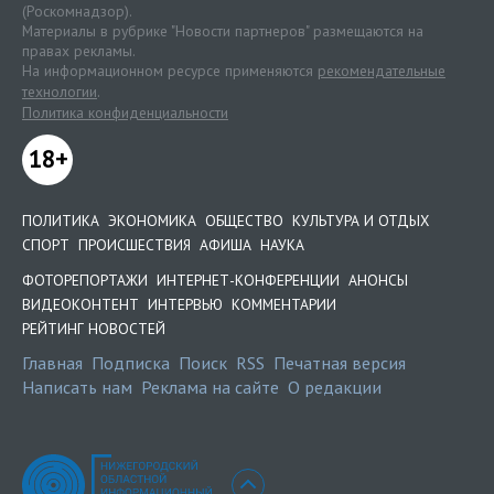
(Роскомнадзор).
Материалы в рубрике "Новости партнеров" размещаются на
правах рекламы.
На информационном ресурсе применяются
рекомендательные
технологии
.
Политика конфиденциальности
18+
ПОЛИТИКА
ЭКОНОМИКА
ОБЩЕСТВО
КУЛЬТУРА И ОТДЫХ
СПОРТ
ПРОИСШЕСТВИЯ
АФИША
НАУКА
ФОТОРЕПОРТАЖИ
ИНТЕРНЕТ-КОНФЕРЕНЦИИ
АНОНСЫ
ВИДЕОКОНТЕНТ
ИНТЕРВЬЮ
КОММЕНТАРИИ
РЕЙТИНГ НОВОСТЕЙ
Главная
Подписка
Поиск
RSS
Печатная версия
Написать нам
Реклама на сайте
О редакции