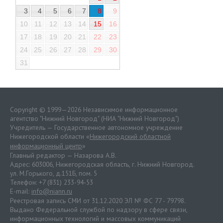
3
4
5
6
7
8
9
10
11
12
13
14
15
16
17
18
19
20
21
22
23
24
25
26
27
28
29
30
31
Copyright © 1999—2026 Независимое информационное
агентство "Нижний Новгород" (НИА "Нижний Новгород")
Учредитель — Государственное автономное учреждение
Нижегородской области «
Нижегородский областной
информационный центр
»
Главный редактор — Назарова А.В.
Адрес: 603006, Нижегородская область, г. Нижний Новгород.
ул. М.Горького, д.151Б, пом. 5
Телефон: +7 (831) 233-94-53
E-mail:
info@niann.ru
Реестровая запись СМИ от 31.12.2020 ЭЛ № ФС 77 - 79798.
Выдано Федеральной службой по надзору в сфере связи,
информационных технологий и массовых коммуникаций