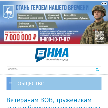
ОБЩЕСТВО
Ветеранам ВОВ, труженикам
тыла и блокадникам назначены