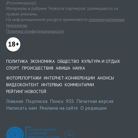
(Роскомнадзор).
Материалы в рубрике "Новости партнеров" размещаются на
правах рекламы.
На информационном ресурсе применяются
рекомендательные
технологии
.
Политика конфиденциальности
18+
ПОЛИТИКА
ЭКОНОМИКА
ОБЩЕСТВО
КУЛЬТУРА И ОТДЫХ
СПОРТ
ПРОИСШЕСТВИЯ
АФИША
НАУКА
ФОТОРЕПОРТАЖИ
ИНТЕРНЕТ-КОНФЕРЕНЦИИ
АНОНСЫ
ВИДЕОКОНТЕНТ
ИНТЕРВЬЮ
КОММЕНТАРИИ
РЕЙТИНГ НОВОСТЕЙ
Главная
Подписка
Поиск
RSS
Печатная версия
Написать нам
Реклама на сайте
О редакции