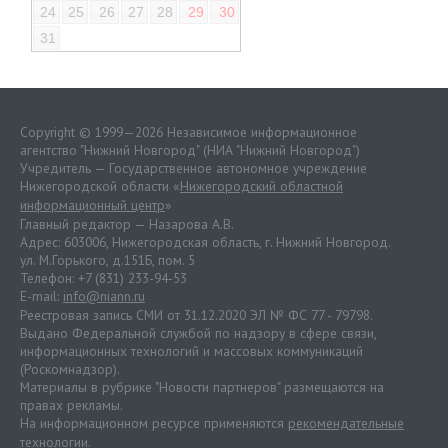
24
25
26
27
28
29
30
31
Copyright © 1999—2026 Независимое информационное
агентство "Нижний Новгород" (НИА "Нижний Новгород")
Учредитель — Государственное автономное учреждение
Нижегородской области «
Нижегородский областной
информационный центр
»
Главный редактор — Назарова А.В.
Адрес: 603006, Нижегородская область, г. Нижний Новгород.
ул. М.Горького, д.151Б, пом. 5
Телефон: +7 (831) 233-94-53
E-mail:
info@niann.ru
Реестровая запись СМИ от 31.12.2020 ЭЛ № ФС 77 - 79798.
Выдано Федеральной службой по надзору в сфере связи,
информационных технологий и массовых коммуникаций
(Роскомнадзор).
Материалы в рубрике "Новости партнеров" размещаются на
правах рекламы.
На информационном ресурсе применяются
рекомендательные
технологии
.