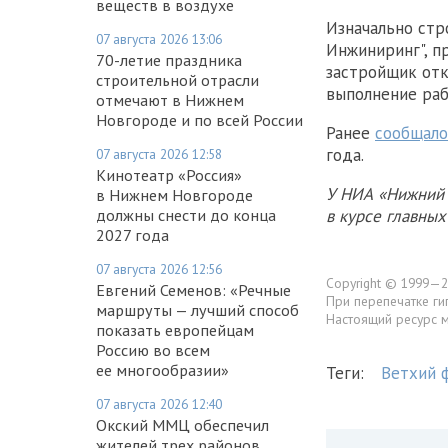
веществ в воздухе
Изначально стр
07 августа 2026 13:06
Инжиниринг", п
70-летие праздника
застройщик отк
строительной отрасли
выполнение раб
отмечают в Нижнем
Новгороде и по всей России
Ранее
сообщало
года.
07 августа 2026 12:58
Кинотеатр «Россия»
У НИА «Нижний 
в Нижнем Новгороде
должны снести до конца
в курсе главны
2027 года
07 августа 2026 12:56
Copyright © 1999—2
Евгений Семенов: «Речные
При перепечатке ги
маршруты — лучший способ
Настоящий ресурс 
показать европейцам
Россию во всем
ее многообразии»
Теги:
Ветхий 
07 августа 2026 12:40
Окский ММЦ обеспечил
жителей трех районов