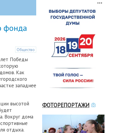
о фонда
Общество
 лет Победы
 которую
домов. Как
егородского
частке западнее
кции высотой
ФОТОРЕПОРТАЖИ
будет
а. Вокруг дома
 спортивные
ля отдыха.