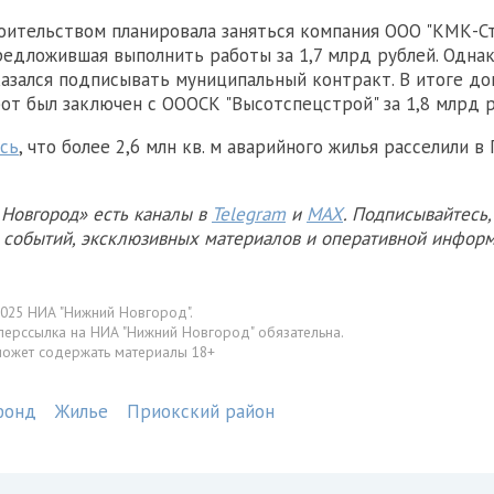
оительством планировала заняться компания ООО "КМК-С
редложившая выполнить работы за 1,7 млрд рублей. Одна
азался подписывать муниципальный контракт. В итоге до
от был заключен с ОООСК "Высотспецстрой" за 1,8 млрд р
сь
, что более 2,6 млн кв. м аварийного жилья расселили в
Новгород» есть каналы в
Telegram
и
MAX
. Подписывайтесь,
х событий, эксклюзивных материалов и оперативной информ
025 НИА "Нижний Новгород".
перссылка на НИА "Нижний Новгород" обязательна.
может содержать материалы 18+
фонд
Жилье
Приокский район