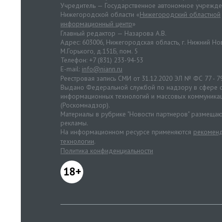
Учредитель — Государственное автономное учрежд
Нижегородской области «
Нижегородский областной
информационный центр
»
Главный редактор — Назарова А.В.
Адрес: 603006, Нижегородская область, г. Нижний Нов
М.Горького, д.151Б, пом. 5
Телефон: +7 (831) 233-94-53
E-mail:
info@niann.ru
Реестровая запись СМИ от 31.12.2020 ЭЛ № ФС 77 - 7
Выдано Федеральной службой по надзору в сфере с
информационных технологий и массовых коммуника
(Роскомнадзор).
Материалы в рубрике "Новости партнеров" размещаю
рекламы.
На информационном ресурсе применяются
рекоменд
технологии
.
Политика конфиденциальности
18+