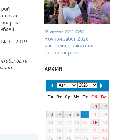
трой
ко позже
говор на
ублей.
03 августа 2026 09:56
Ночной забег 2026
 ПФО с 2019
в «Столице закатов»:
фоторепортаж
 чтобы быть
ации.
АРХИВ
Пн
Вт
Ср
Чт
Пт
Сб
Вс
1
2
3
4
5
6
7
8
9
10
11
12
13
14
15
16
17
18
19
20
21
22
23
24
25
26
27
28
29
30