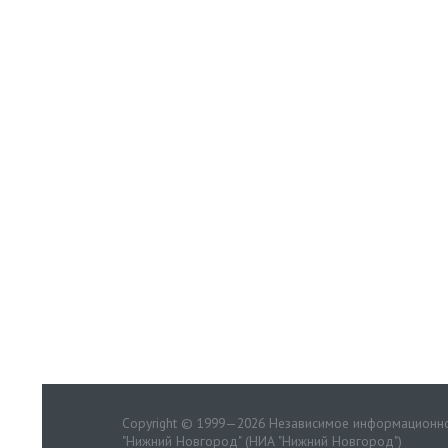
Copyright © 1999—2026 Независимое информационно
"Нижний Новгород" (НИА "Нижний Новгород")