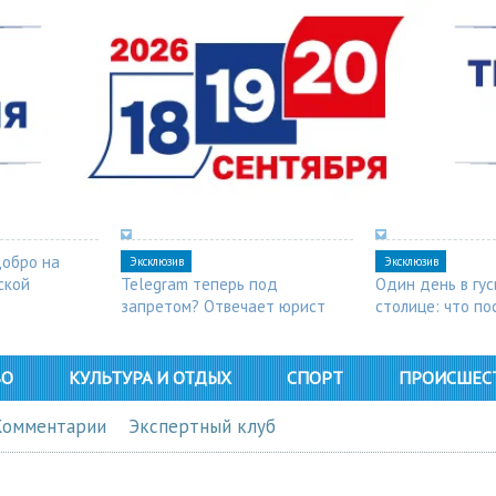
добро на
Эксклюзив
Эксклюзив
ской
Telegram теперь под
Один день в гу
запретом? Отвечает юрист
столице: что п
в Арзамасе
ВО
КУЛЬТУРА И ОТДЫХ
СПОРТ
ПРОИСШЕС
Комментарии
Экспертный клуб