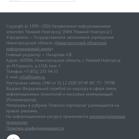
Copyright © 1999—2026 Независимое информационное
агентство "Нижний Новгород" (НИА "Нижний Новгород")
Учредитель — Государственное автономное учреждение
Нижегородской области «
Нижегородский областной
информационный центр
»
Главный редактор — Назарова А.В.
Адрес: 603006, Нижегородская область, г. Нижний Новгород.
ул. М.Горького, д.151Б, пом. 5
Телефон: +7 (831) 233-94-53
E-mail:
info@niann.ru
Реестровая запись СМИ от 31.12.2020 ЭЛ № ФС 77 - 79798.
Выдано Федеральной службой по надзору в сфере связи,
информационных технологий и массовых коммуникаций
(Роскомнадзор).
Материалы в рубрике "Новости партнеров" размещаются на
правах рекламы.
На информационном ресурсе применяются
рекомендательные
технологии
.
Политика конфиденциальности