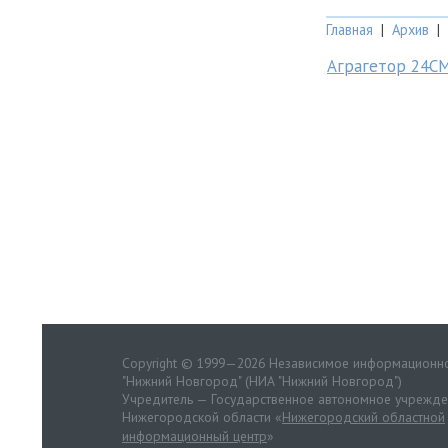
Главная
|
Архив
|
Аграгетор 24С
Copyright © 1999—2026 Независимое информационно
"Нижний Новгород" (НИА "Нижний Новгород")
Учредитель — Государственное автономное учрежд
Нижегородской области «
Нижегородский областной
информационный центр
»