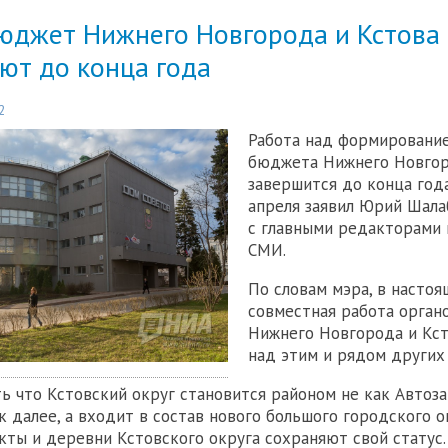
юджет Нижнего Новгорода и Кстова
ют до конца года
2
Работа над формировани
бюджета Нижнего Новгор
завершится до конца года
апреля заявил Юрий Шала
с главными редакторами
СМИ.
По словам мэра, в насто
совместная работа орган
Нижнего Новгорода и Кст
над этим и рядом других
ь что Кстовский округ становится районом не как Автоза
к далее, а входит в состав нового большого городского ок
кты и деревни Кстовского округа сохраняют свой статус.