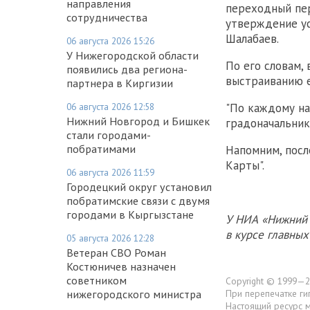
направления
переходный пер
сотрудничества
утверждение ус
Шалабаев.
06 августа 2026 15:26
У Нижегородской области
По его словам,
появились два региона-
выстраиванию е
партнера в Киргизии
06 августа 2026 12:58
"По каждому на
Нижний Новгород и Бишкек
градоначальник
стали городами-
побратимами
Напомним, пос
Карты".
06 августа 2026 11:59
Городецкий округ установил
побратимские связи с двумя
городами в Кыргызстане
У НИА «Нижний 
в курсе главны
05 августа 2026 12:28
Ветеран СВО Роман
Костюничев назначен
советником
Copyright © 1999—2
нижегородского министра
При перепечатке ги
Настоящий ресурс 