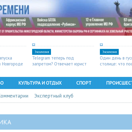
Эксклюзив
Эксклюзив
апуска
Telegram теперь под
Один день в гу
м Новгороде
запретом? Отвечает юрист
столице: что п
в Арзамасе
ВО
КУЛЬТУРА И ОТДЫХ
СПОРТ
ПРОИСШЕС
Комментарии
Экспертный клуб
ИКА