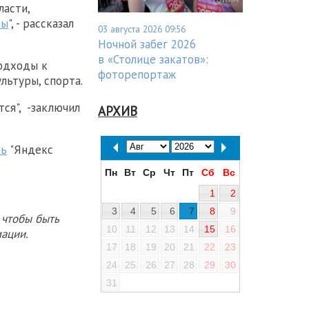
ласти,
мы
", - рассказал
03 августа 2026 09:56
Ночной забег 2026
в «Столице закатов»:
одходы к
фоторепортаж
льтуры, спорта.
ся", -заключил
АРХИВ
сь
"Яндекс
Пн
Вт
Ср
Чт
Пт
Сб
Вс
1
2
3
4
5
6
7
8
9
 чтобы быть
10
11
12
13
14
15
16
ации.
17
18
19
20
21
22
23
24
25
26
27
28
29
30
31