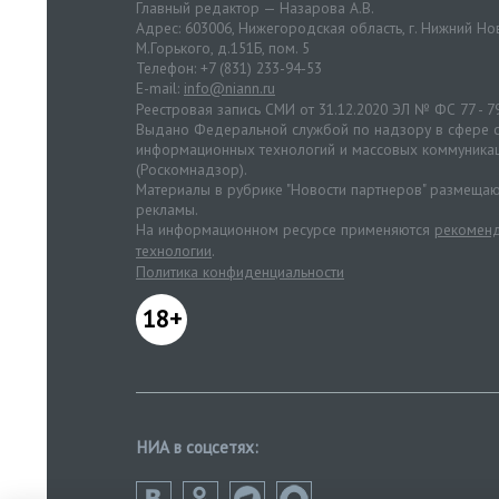
Главный редактор — Назарова А.В.
Адрес: 603006, Нижегородская область, г. Нижний Нов
М.Горького, д.151Б, пом. 5
Телефон: +7 (831) 233-94-53
E-mail:
info@niann.ru
Реестровая запись СМИ от 31.12.2020 ЭЛ № ФС 77 - 7
Выдано Федеральной службой по надзору в сфере с
информационных технологий и массовых коммуника
(Роскомнадзор).
Материалы в рубрике "Новости партнеров" размещаю
рекламы.
На информационном ресурсе применяются
рекоменд
технологии
.
Политика конфиденциальности
18+
НИА в соцсетях: