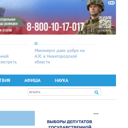
Минэнерго дало добро на
синой
АЭС в Нижегородской
осмотреть
области
ТВИЯ
АФИША
НАУКА