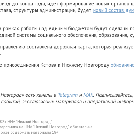
иод до конца года, идет формирование новых органов в
тава, структуры администрации, будет
новый состав ду
 в рамках работы над единым бюджетом будут сделаны п
диной системы социального обеспечения, образования, ку
правлению составлена дорожная карта, которая реализует
.
ле присоединения Кстова к Нижнему Новгороду
обновили
Новгород» есть каналы в
Telegram
и
MAX
. Подписывайтесь,
х событий, эксклюзивных материалов и оперативной информ
025 НИА "Нижний Новгород".
перссылка на НИА "Нижний Новгород" обязательна.
может содержать материалы 18+