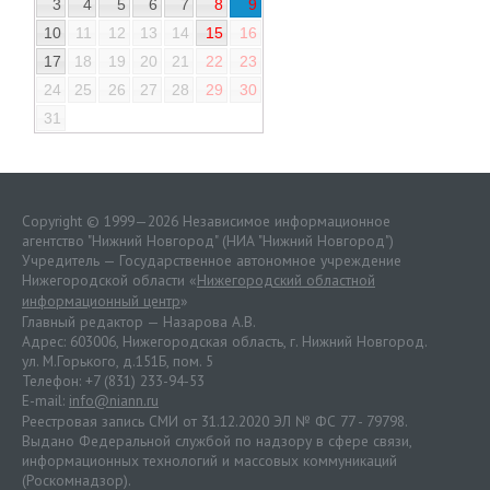
3
4
5
6
7
8
9
10
11
12
13
14
15
16
17
18
19
20
21
22
23
24
25
26
27
28
29
30
31
Copyright © 1999—2026 Независимое информационное
агентство "Нижний Новгород" (НИА "Нижний Новгород")
Учредитель — Государственное автономное учреждение
Нижегородской области «
Нижегородский областной
информационный центр
»
Главный редактор — Назарова А.В.
Адрес: 603006, Нижегородская область, г. Нижний Новгород.
ул. М.Горького, д.151Б, пом. 5
Телефон: +7 (831) 233-94-53
E-mail:
info@niann.ru
Реестровая запись СМИ от 31.12.2020 ЭЛ № ФС 77 - 79798.
Выдано Федеральной службой по надзору в сфере связи,
информационных технологий и массовых коммуникаций
(Роскомнадзор).