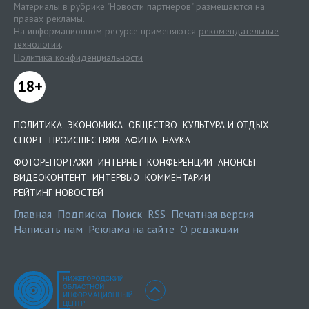
Материалы в рубрике "Новости партнеров" размещаются на
правах рекламы.
На информационном ресурсе применяются
рекомендательные
технологии
.
Политика конфиденциальности
18+
ПОЛИТИКА
ЭКОНОМИКА
ОБЩЕСТВО
КУЛЬТУРА И ОТДЫХ
СПОРТ
ПРОИСШЕСТВИЯ
АФИША
НАУКА
ФОТОРЕПОРТАЖИ
ИНТЕРНЕТ-КОНФЕРЕНЦИИ
АНОНСЫ
ВИДЕОКОНТЕНТ
ИНТЕРВЬЮ
КОММЕНТАРИИ
РЕЙТИНГ НОВОСТЕЙ
Главная
Подписка
Поиск
RSS
Печатная версия
Написать нам
Реклама на сайте
О редакции