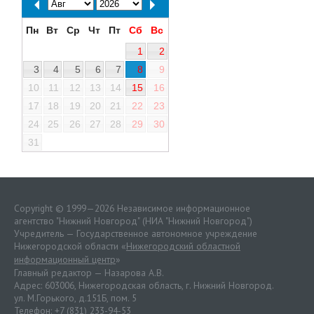
Пн
Вт
Ср
Чт
Пт
Сб
Вс
1
2
3
4
5
6
7
8
9
10
11
12
13
14
15
16
17
18
19
20
21
22
23
24
25
26
27
28
29
30
31
Copyright © 1999—2026 Независимое информационное
агентство "Нижний Новгород" (НИА "Нижний Новгород")
Учредитель — Государственное автономное учреждение
Нижегородской области «
Нижегородский областной
информационный центр
»
Главный редактор — Назарова А.В.
Адрес: 603006, Нижегородская область, г. Нижний Новгород.
ул. М.Горького, д.151Б, пом. 5
Телефон: +7 (831) 233-94-53