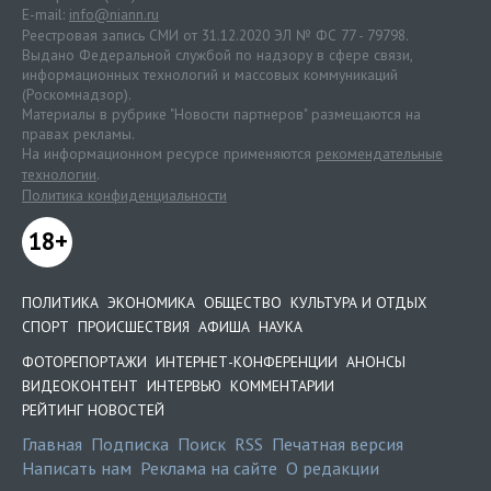
E-mail:
info@niann.ru
Реестровая запись СМИ от 31.12.2020 ЭЛ № ФС 77 - 79798.
Выдано Федеральной службой по надзору в сфере связи,
информационных технологий и массовых коммуникаций
(Роскомнадзор).
Материалы в рубрике "Новости партнеров" размещаются на
правах рекламы.
На информационном ресурсе применяются
рекомендательные
технологии
.
Политика конфиденциальности
18+
ПОЛИТИКА
ЭКОНОМИКА
ОБЩЕСТВО
КУЛЬТУРА И ОТДЫХ
СПОРТ
ПРОИСШЕСТВИЯ
АФИША
НАУКА
ФОТОРЕПОРТАЖИ
ИНТЕРНЕТ-КОНФЕРЕНЦИИ
АНОНСЫ
ВИДЕОКОНТЕНТ
ИНТЕРВЬЮ
КОММЕНТАРИИ
РЕЙТИНГ НОВОСТЕЙ
Главная
Подписка
Поиск
RSS
Печатная версия
Написать нам
Реклама на сайте
О редакции