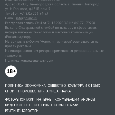
Адрес: 603006, Нижегородская область, г. Нижний Новгород.
ул. М.Горького, д.151Б, пом. 5
Телефон: +7 (831) 233-94-53
E-mail:
info@niann.ru
Реестровая запись СМИ от 31.12.2020 ЭЛ № ФС 77 - 79798.
Выдано Федеральной службой по надзору в сфере связи,
информационных технологий и массовых коммуникаций
(Роскомнадзор).
Материалы в рубрике "Новости партнеров" размещаются на
правах рекламы.
На информационном ресурсе применяются
рекомендательные
технологии
.
Политика конфиденциальности
18+
ПОЛИТИКА
ЭКОНОМИКА
ОБЩЕСТВО
КУЛЬТУРА И ОТДЫХ
СПОРТ
ПРОИСШЕСТВИЯ
АФИША
НАУКА
ФОТОРЕПОРТАЖИ
ИНТЕРНЕТ-КОНФЕРЕНЦИИ
АНОНСЫ
ВИДЕОКОНТЕНТ
ИНТЕРВЬЮ
КОММЕНТАРИИ
РЕЙТИНГ НОВОСТЕЙ