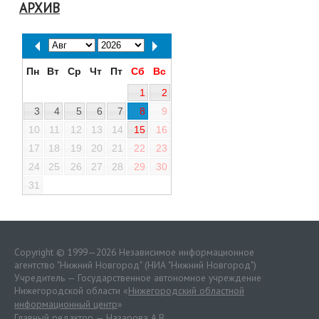
АРХИВ
Пн
Вт
Ср
Чт
Пт
Сб
Вс
1
2
3
4
5
6
7
8
9
10
11
12
13
14
15
16
17
18
19
20
21
22
23
24
25
26
27
28
29
30
31
Copyright © 1999—2026 Независимое информационное
агентство "Нижний Новгород" (НИА "Нижний Новгород")
Учредитель — Государственное автономное учреждение
Нижегородской области «
Нижегородский областной
информационный центр
»
Главный редактор — Назарова А.В.