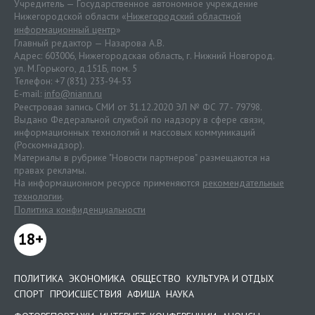
Учредитель — Государственное автономное учреждение
Нижегородской области «
Нижегородский областной
информационный центр
»
Главный редактор — Назарова А.В.
Адрес: 603006, Нижегородская область, г. Нижний Новгород.
ул. М.Горького, д.151Б, пом. 5
Телефон: +7 (831) 233-94-53
E-mail:
info@niann.ru
Реестровая запись СМИ от 31.12.2020 ЭЛ № ФС 77 - 79798.
Выдано Федеральной службой по надзору в сфере связи,
информационных технологий и массовых коммуникаций
(Роскомнадзор).
Материалы в рубрике "Новости партнеров" размещаются на
правах рекламы.
На информационном ресурсе применяются
рекомендательные
технологии
.
Политика конфиденциальности
18+
ПОЛИТИКА
ЭКОНОМИКА
ОБЩЕСТВО
КУЛЬТУРА И ОТДЫХ
СПОРТ
ПРОИСШЕСТВИЯ
АФИША
НАУКА