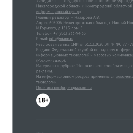
Учредитель — Государственное автономное учрежд
Нижегородской области «
Нижегородский областной
информационный центр
»
Главный редактор — Назарова А.В.
Адрес: 603006, Нижегородская область, г. Нижний Нов
М.Горького, д.151Б, пом. 5
Телефон: +7 (831) 233-94-53
E-mail:
info@niann.ru
Реестровая запись СМИ от 31.12.2020 ЭЛ № ФС 77 - 7
Выдано Федеральной службой по надзору в сфере с
информационных технологий и массовых коммуника
(Роскомнадзор).
Материалы в рубрике "Новости партнеров" размещаю
рекламы.
На информационном ресурсе применяются
рекоменд
технологии
.
Политика конфиденциальности
18+