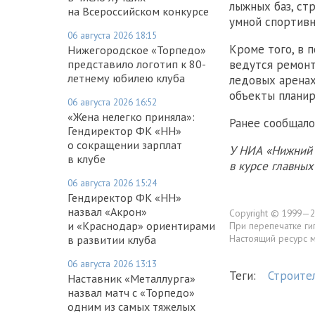
лыжных баз, ст
на Всероссийском конкурсе
умной спортивн
06 августа 2026 18:15
Кроме того, в 
Нижегородское «Торпедо»
ведутся ремон
представило логотип к 80-
летнему юбилею клуба
ледовых аренах
объекты планир
06 августа 2026 16:52
«Жена нелегко приняла»:
Ранее сообщало
Гендиректор ФК «НН»
о сокращении зарплат
У НИА «Нижний 
в клубе
в курсе главны
06 августа 2026 15:24
Гендиректор ФК «НН»
назвал «Акрон»
Copyright © 1999—2
и «Краснодар» ориентирами
При перепечатке ги
Настоящий ресурс 
в развитии клуба
06 августа 2026 13:13
Теги:
Строите
Наставник «Металлурга»
назвал матч с «Торпедо»
одним из самых тяжелых