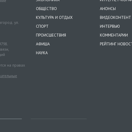
ение
ОБЩЕСТВО
АНОНСЫ
КУЛЬТУРА И ОТДЫХ
ВИДЕОКОНТЕНТ
город. ул.
СПОРТ
ИНТЕРВЬЮ
ПРОИСШЕСТВИЯ
КОММЕНТАРИИ
9798.
АФИША
РЕЙТИНГ НОВОС
вязи,
НАУКА
ций
тся на правах
ательные