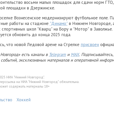
роительство восьми малых площадок для сдачи норм ГТО, 
ой площадки в Дзержинске.
поселке Вознесенское модернизируют футбольное поле. П
тные работы на стадионе
"Динамо"
в Нижнем Новгороде, а
 спортивных школ "Кварц" на Бору и "Мотор" в Заволжье. 
уется обновить до конца 2025 года.
сь, что новой Ледовой арене на Стрелке
присвоен
официа
Новгород» есть каналы в
Telegram
и
MAX
. Подписывайтесь,
х событий, эксклюзивных материалов и оперативной информ
025 НИА "Нижний Новгород".
перссылка на НИА "Нижний Новгород" обязательна.
может содержать материалы 18+
льство
Хоккей