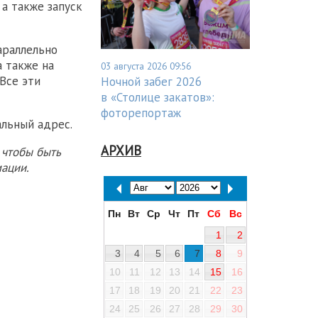
а также запуск
араллельно
 также на
03 августа 2026 09:56
Все эти
Ночной забег 2026
в «Столице закатов»:
фоторепортаж
льный адрес.
АРХИВ
 чтобы быть
ации.
Пн
Вт
Ср
Чт
Пт
Сб
Вс
1
2
3
4
5
6
7
8
9
10
11
12
13
14
15
16
17
18
19
20
21
22
23
24
25
26
27
28
29
30