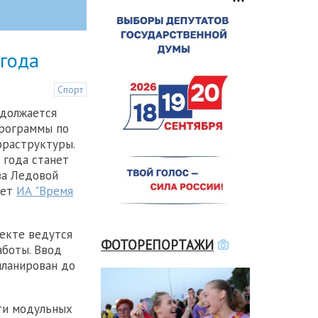
 года
Спорт
должается
программы по
фраструктуры.
 года станет
ва Ледовой
ает
ИА "Время
екте ведутся
ФОТОРЕПОРТАЖИ
аботы. Ввод
планирован до
ти модульных