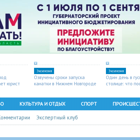
Эксклюзив
Эксклюзив
под
Озвучены сроки запуска
Один день в гу
ает юрист
канатки в Нижнем Новгороде
столице: что п
в Арзамасе
ВО
КУЛЬТУРА И ОТДЫХ
СПОРТ
ПРОИСШЕС
Комментарии
Экспертный клуб