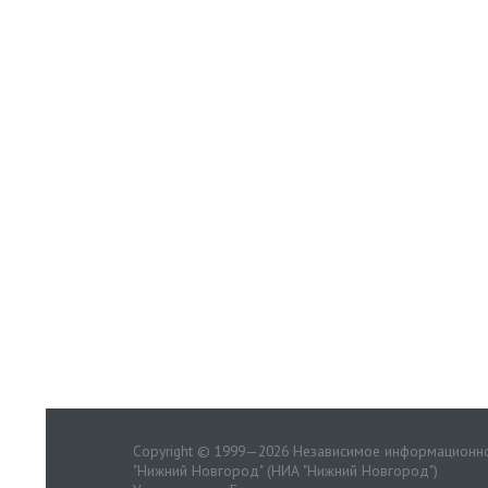
Copyright © 1999—2026 Независимое информационно
"Нижний Новгород" (НИА "Нижний Новгород")