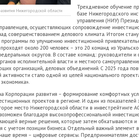
Трехдневное обучение пр
азвития Нижегородской области
базе Нижегородского инс
управления (НИУ) Презид
управленцев, осуществляющих сопровождение инвестици
ад совершенствованием делового климата. Итогом стану
 программы по улучшению инвестиционной привлекательн
 проходят около 200 человек – это 20 команд из Уральско
едеральных округов. В составе команд: руководители и
рганов исполнительной власти и местного самоуправления
щих организаций, деловых объединений. С 2025 года по
 активности стало одной из целей национального проек
 экономика».
ча Корпорации развития – формирование комфортных усл
естиционных проектов в регионе. И один из показателей
торое место Нижегородской области в инвестрейтинге АС
 возможен благодаря высокопрофессиональной инвестици
мающей верные решения, которые затем обкатываются и
 с учетом позиции бизнеса. Отдельный важный элемент в
 наше время – цифровые сервисы. Предпринимателям дос