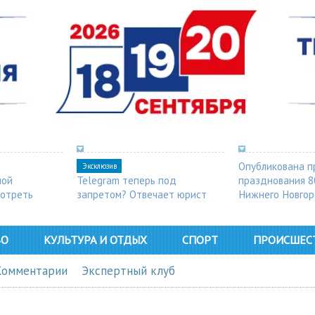
Опубликована п
Эксклюзив
ной
Telegram теперь под
празднования 8
мотреть
запретом? Отвечает юрист
Нижнего Новго
ВО
КУЛЬТУРА И ОТДЫХ
СПОРТ
ПРОИСШЕС
Комментарии
Экспертный клуб