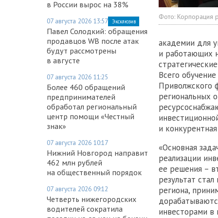
в России вырос на 38%
Фото:
Корпорация р
07 августа 2026 13:57
Эксклюзив
Павел Солодкий: обращения
продавцов WB после атак
академии для 
будут рассмотрены
и работающих н
в августе
стратегические
Всего обучение
07 августа 2026 11:25
Приволжского ф
Более 460 обращений
региональных о
предпринимателей
обработал региональный
ресурсоснабжаю
центр помощи «Честный
инвестиционной
знак»
и конкурентная
07 августа 2026 10:17
«Основная зада
Нижний Новгород направит
реализации инв
462 млн рублей
ее решения – в
на общественный порядок
результат стал
07 августа 2026 09:12
региона, прини
Четверть нижегородских
дорабатываются
водителей сократила
инвесторами в