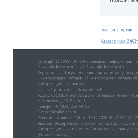
Главная
|
Архив
|
Аграгетор 24С
Copyright © 1999—2026 Независимое информационно
"Нижний Новгород" (НИА "Нижний Новгород")
Учредитель — Государственное автономное учрежд
Нижегородской области «
Нижегородский областной
информационный центр
»
Главный редактор — Назарова А.В.
Адрес: 603006, Нижегородская область, г. Нижний Нов
М.Горького, д.151Б, пом. 5
Телефон: +7 (831) 233-94-53
E-mail:
info@niann.ru
Реестровая запись СМИ от 31.12.2020 ЭЛ № ФС 77 - 7
Выдано Федеральной службой по надзору в сфере с
информационных технологий и массовых коммуника
(Роскомнадзор).