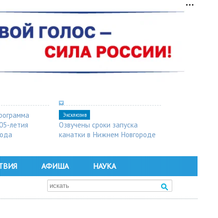
рограмма
Эксклюзив
05-летия
Озвучены сроки запуска
рода
канатки в Нижнем Новгороде
ТВИЯ
АФИША
НАУКА