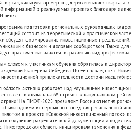
 портал, калькулятор мер поддержки и инвесткарта, а о
й информацией о реализуемых проектах благодаря едино
 Ищенко.
программа подготовки региональных руководящих кадров
вестиций состоит из теоретической и практической часте
ики обсудят формирование инвестиционных предложений
уникации с бизнесом и деловым сообществом. Также для
дут практические занятия по развитию надпрофессионал
ым словом к участникам обучения обратилась и директо
академии Екатерина Лебедева. По её словам, опыт Ниже
и инвестиционной привлекательности достоин масштабиро
 область активно работает над улучшением инвестицион
 шесть лет поднялась на 68 строчек в национальном рейти
 стране! На ПМЭФ-2025 президент России отметил регион
ы были одними из первых, кто внедрил региональный ин
и пилотом в проекте «Сквозной инвестиционный поток», 
ить получение разрешительной документации и подключи
. Нижегородская область инициировала изменения в фед