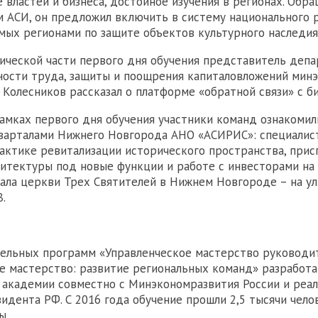
 властей и бизнеса, достойное изучения в регионах. Обра
 АСИ, он предложил включить в систему национального р
мых регионами по защите объектов культурного наследия
ической части первого дня обучения представитель деп
ости труда, защиты и поощрения капиталовложений мин
 Колесников рассказал о платформе «обратной связи» с б
рамках первого дня обучения участники команд ознакомил
варталами Нижнего Новгорода АНО «АСИРИС»: специалис
рактике ревитализации исторического пространства, при
итектуры под новые функции и работе с инвесторами на
ала церкви Трех Святителей в Нижнем Новгороде – на ул. 
8.
ельных программ «Управленческое мастерство руководи
е мастерство: развитие региональных команд» разработ
академии совместно с Минэкономразвития России и реал
идента РФ. С 2016 года обучение прошли 2,5 тысячи чело
ы.