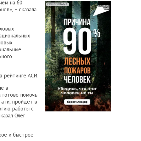
чем на 60
СОЦРЕКЛАМА
нов», – сказала
еловых
национальных
новых
ональные
ьного
в рейтинге АСИ.
ие в
а готово помочь
тати, пройдет в
огию работы с
казал Олег
кое и быстрое