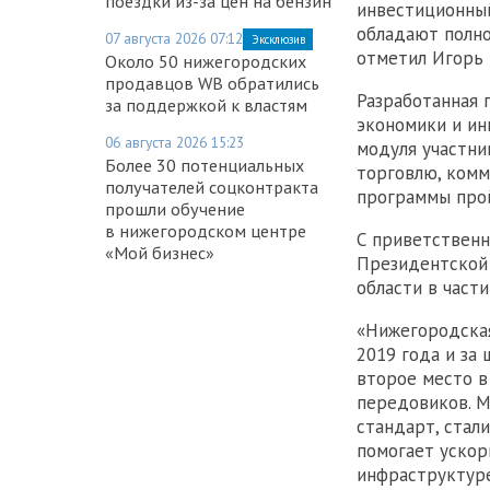
поездки из-за цен на бензин
инвестиционный
обладают полно
07 августа 2026 07:12
Эксклюзив
отметил Игорь
Около 50 нижегородских
продавцов WB обратились
Разработанная 
за поддержкой к властям
экономики и ин
06 августа 2026 15:23
модуля участн
Более 30 потенциальных
торговлю, комм
получателей соцконтракта
программы прой
прошли обучение
в нижегородском центре
С приветственн
«Мой бизнес»
Президентской 
области в част
«Нижегородская
2019 года и за
второе место в
передовиков. М
стандарт, стал
помогает ускор
инфраструктуре