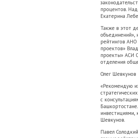
законодательст
процентов. Над
Екатерина Лебе
Также в этот д
объединений», 
рейтингов АНО 
проектов» Вла
проекты» АСИ О
отделения обще
Олег Шевкунов 
«Рекомендую из
стратегических
с консультация
Башкортостане
инвестициями, к
Шевкунов.
Павел Солодкий