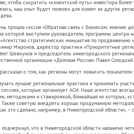
ве, чтобы сократить «клиентский путь» инвестора более 
еюсь, наш опыт будет полезен для коллег из других регио
дева.
ень прошла сессия «Обратная связь с бизнесом: мнение д
на которой выступили руководитель программы центра 
«Агентство стратегических инициатив по продвижению 
димир Миронов, директор практики «Приоритетные реги
лег Шевкунов и председатель нижегородского регионал
ственной организации «Деловая Россия» Павел Солодкий.
рассказал о том, как регионы могут повысить показатели 
учать лучшие региональные практики и принимать участ
 сессиях, которые организует АСИ. Наше агентство всегд
ми, методиками и стажировкой, ближайшая из которых, кс
. Также советую внедрять хорошо продуманную методол
ак это сделано, например, в Нижегородской области», – с
 подчеркнул, что в Нижегородской области налажено чет