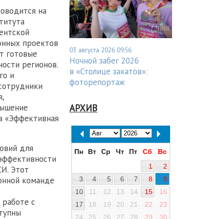
оводится на
титута
ентской
онных проектов
03 августа 2026 09:56
т готовые
Ночной забег 2026
ости регионов.
в «Столице закатов»:
го и
фоторепортаж
 сотрудники
,
АРХИВ
вышение
та «Эффективная
овий для
Пн
Вт
Ср
Чт
Пт
Сб
Вс
 эффективности
1
2
И. Этот
3
4
5
6
7
8
9
онной команде
10
11
12
13
14
15
16
 работе с
17
18
19
20
21
22
23
тупны
24
25
26
27
28
29
30