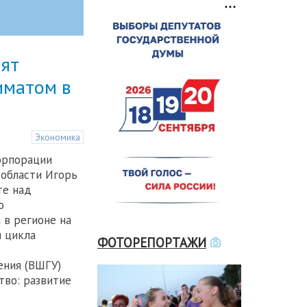
дят
иматом в
Экономика
орпорации
области Игорь
те над
о
 в регионе на
 цикла
ФОТОРЕПОРТАЖИ
ения (ВШГУ)
тво: развитие