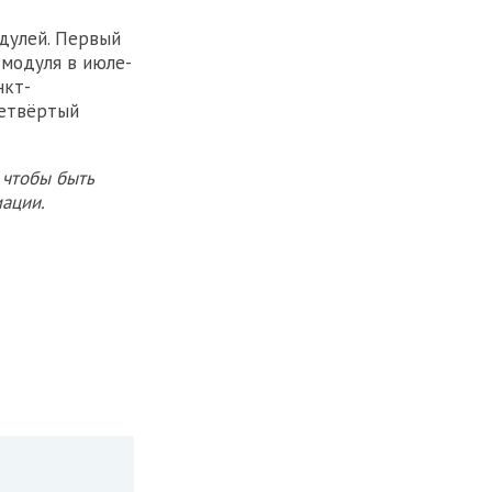
дулей. Первый
 модуля в июле-
нкт-
четвёртый
 чтобы быть
ации.