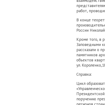
взаимодействие
представителям
работ, проводи
В конце теорет
производительн
России Николай
Кроме того, в 
Заповедными к
рассказали о п
памятников арх
объектов кварт
ул. Короленко,1
Справка:
Цикл образоват
«Управленческо
Президентской 
поручению през
регионов стран