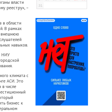
рганы власти
31
му реестру», –
СОЦРЕКЛАМА
 в области
й. В рамках
, внешнюю
 слушателей
ьных навыков.
р НИУ
городской
вания.
ного климата с
нге АСИ. Это
 в числе
вестиционный
который
ть бизнес к
еральном