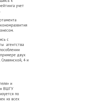
щаясь к
ейтинга учет
.
артамента
экономразвития
изнесом.
ись с
ты агентства
способлении
 примере двух
Славянской, 4 и
теля» и
ан ВШГУ
изуется по
век из всех