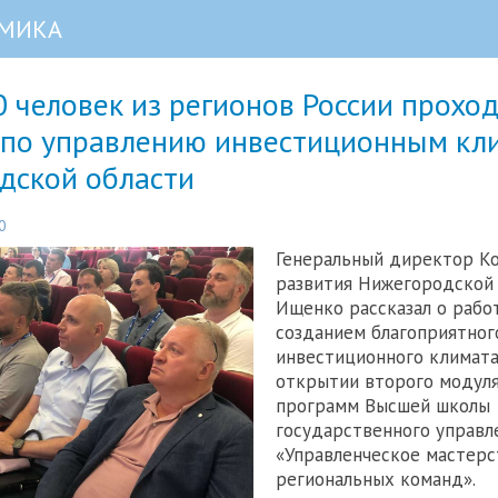
МИКА
 человек из регионов России прохо
 по управлению инвестиционным кл
дской области
0
Генеральный директор К
развития Нижегородской 
Ищенко рассказал о рабо
созданием благоприятног
инвестиционного климата
открытии второго модуля
программ Высшей школы
государственного управл
«Управленческое мастерс
региональных команд».