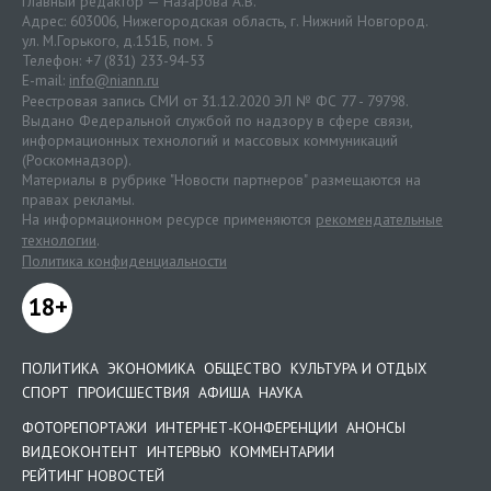
Главный редактор — Назарова А.В.
Адрес: 603006, Нижегородская область, г. Нижний Новгород.
ул. М.Горького, д.151Б, пом. 5
Телефон: +7 (831) 233-94-53
E-mail:
info@niann.ru
Реестровая запись СМИ от 31.12.2020 ЭЛ № ФС 77 - 79798.
Выдано Федеральной службой по надзору в сфере связи,
информационных технологий и массовых коммуникаций
(Роскомнадзор).
Материалы в рубрике "Новости партнеров" размещаются на
правах рекламы.
На информационном ресурсе применяются
рекомендательные
технологии
.
Политика конфиденциальности
18+
ПОЛИТИКА
ЭКОНОМИКА
ОБЩЕСТВО
КУЛЬТУРА И ОТДЫХ
СПОРТ
ПРОИСШЕСТВИЯ
АФИША
НАУКА
ФОТОРЕПОРТАЖИ
ИНТЕРНЕТ-КОНФЕРЕНЦИИ
АНОНСЫ
ВИДЕОКОНТЕНТ
ИНТЕРВЬЮ
КОММЕНТАРИИ
РЕЙТИНГ НОВОСТЕЙ