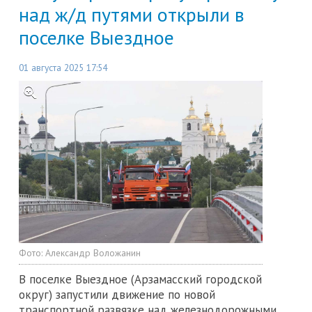
над ж/д путями открыли в
поселке Выездное
01 августа 2025 17:54
Фото:
Александр Воложанин
В поселке Выездное (Арзамасский городской
округ) запустили движение по новой
транспортной развязке над железнодорожными