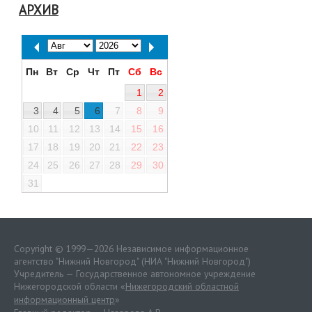
АРХИВ
Пн
Вт
Ср
Чт
Пт
Сб
Вс
1
2
3
4
5
6
7
8
9
10
11
12
13
14
15
16
17
18
19
20
21
22
23
24
25
26
27
28
29
30
31
Copyright © 1999—2026 Независимое информационное
агентство "Нижний Новгород" (НИА "Нижний Новгород")
Учредитель — Государственное автономное учреждение
Нижегородской области «
Нижегородский областной
информационный центр
»