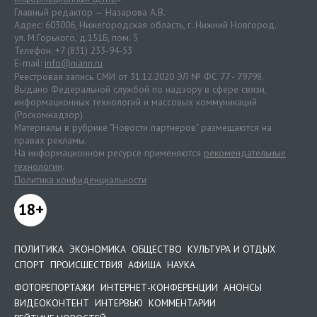
Главный редактор — Назарова А.В.
Адрес: 603006, Нижегородская область, г. Нижний Новгород.
ул. М.Горького, д.151Б, пом. 5
Телефон: +7 (831) 233-94-53
E-mail:
info@niann.ru
Реестровая запись СМИ от 31.12.2020 ЭЛ № ФС 77 - 79798.
Выдано Федеральной службой по надзору в сфере связи,
информационных технологий и массовых коммуникаций
(Роскомнадзор).
Материалы в рубрике "Новости партнеров" размещаются на
правах рекламы.
На информационном ресурсе применяются
рекомендательные
технологии
.
Политика конфиденциальности
18+
ПОЛИТИКА
ЭКОНОМИКА
ОБЩЕСТВО
КУЛЬТУРА И ОТДЫХ
СПОРТ
ПРОИСШЕСТВИЯ
АФИША
НАУКА
ФОТОРЕПОРТАЖИ
ИНТЕРНЕТ-КОНФЕРЕНЦИИ
АНОНСЫ
ВИДЕОКОНТЕНТ
ИНТЕРВЬЮ
КОММЕНТАРИИ