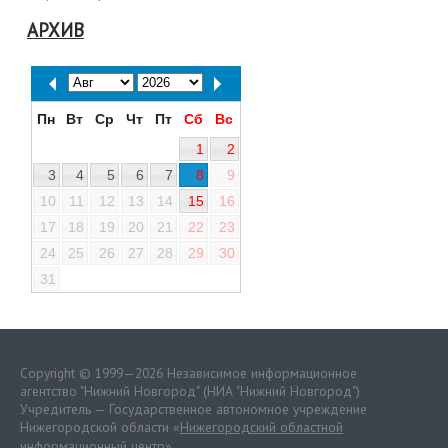
АРХИВ
Пн
Вт
Ср
Чт
Пт
Сб
Вс
1
2
3
4
5
6
7
8
9
10
11
12
13
14
15
16
17
18
19
20
21
22
23
24
25
26
27
28
29
30
31
Copyright © 1999—2026 Независимое информационное
агентство "Нижний Новгород" (НИА "Нижний Новгород")
Учредитель — Государственное автономное учреждение
Нижегородской области «
Нижегородский областной
информационный центр
»