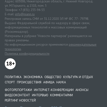
Адрес: 603006, Нижегородская область, г. Нижний Новгород.
ул. М.Горького, д.151Б, пом. 5
Телефон: +7 (831) 233-94-53
E-mail:
info@niann.ru
Реестровая запись СМИ от 31.12.2020 ЭЛ № ФС 77 - 79798.
Выдано Федеральной службой по надзору в сфере связи,
информационных технологий и массовых коммуникаций
(Роскомнадзор).
Материалы в рубрике "Новости партнеров" размещаются на
правах рекламы.
На информационном ресурсе применяются
рекомендательные
технологии
.
Политика конфиденциальности
18+
ПОЛИТИКА
ЭКОНОМИКА
ОБЩЕСТВО
КУЛЬТУРА И ОТДЫХ
СПОРТ
ПРОИСШЕСТВИЯ
АФИША
НАУКА
ФОТОРЕПОРТАЖИ
ИНТЕРНЕТ-КОНФЕРЕНЦИИ
АНОНСЫ
ВИДЕОКОНТЕНТ
ИНТЕРВЬЮ
КОММЕНТАРИИ
РЕЙТИНГ НОВОСТЕЙ