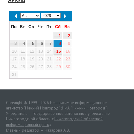
АРХИВ
Пн
Вт
Ср
Чт
Пт
Сб
Вс
1
2
3
4
5
6
7
8
9
10
11
12
13
14
15
16
17
18
19
20
21
22
23
24
25
26
27
28
29
30
31
Copyright © 1999—2026 Независимое информационное
агентство "Нижний Новгород" (НИА "Нижний Новгород")
Учредитель — Государственное автономное учреждение
Нижегородской области «
Нижегородский областной
информационный центр
»
Главный редактор — Назарова А.В.