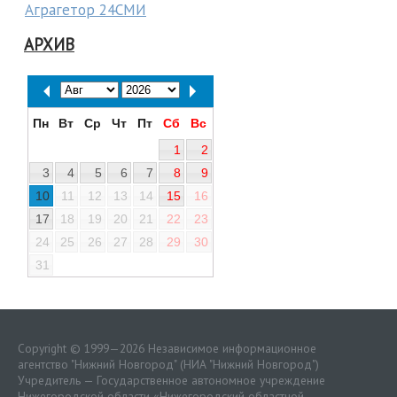
Аграгетор 24СМИ
АРХИВ
Пн
Вт
Ср
Чт
Пт
Сб
Вс
1
2
3
4
5
6
7
8
9
10
11
12
13
14
15
16
17
18
19
20
21
22
23
24
25
26
27
28
29
30
31
Copyright © 1999—2026 Независимое информационное
агентство "Нижний Новгород" (НИА "Нижний Новгород")
Учредитель — Государственное автономное учреждение
Нижегородской области «
Нижегородский областной