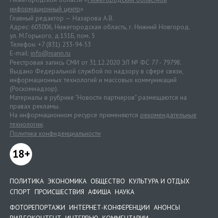
информационный центр
»
Главный редактор — Назарова А.В.
Адрес: 603006, Нижегородская область, г. Нижний Новгород.
ул. М.Горького, д.151Б, пом. 5
Телефон: +7 (831) 233-94-53
E-mail:
info@niann.ru
Реестровая запись СМИ от 31.12.2020 ЭЛ № ФС 77 - 79798.
Выдано Федеральной службой по надзору в сфере связи,
информационных технологий и массовых коммуникаций
(Роскомнадзор).
Материалы в рубрике "Новости партнеров" размещаются на
правах рекламы.
На информационном ресурсе применяются
рекомендательные
технологии
.
Политика конфиденциальности
18+
ПОЛИТИКА
ЭКОНОМИКА
ОБЩЕСТВО
КУЛЬТУРА И ОТДЫХ
СПОРТ
ПРОИСШЕСТВИЯ
АФИША
НАУКА
ФОТОРЕПОРТАЖИ
ИНТЕРНЕТ-КОНФЕРЕНЦИИ
АНОНСЫ
ВИДЕОКОНТЕНТ
ИНТЕРВЬЮ
КОММЕНТАРИИ