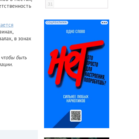
31
етственность
СОЦРЕКЛАМА
ается
зинах,
алах, в зонах
 чтобы быть
ации.