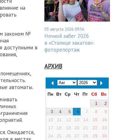
ности
влияние на
ировать
03 августа 2026 09:56
ым законом №
Ночной забег 2026
ючая
в «Столице закатов»:
я доступными в
фоторепортаж
ования,
АРХИВ
 помещениях,
тельность.
вые автоматы.
Пн
Вт
Ср
Чт
Пт
Сб
Вс
ичивать
1
2
бличных
3
4
5
6
7
8
9
ограничения
оприятий.
10
11
12
13
14
15
16
17
18
19
20
21
22
23
ся. Ожидается,
24
25
26
27
28
29
30
ков в местах,