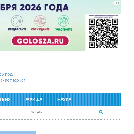
рь под
вечает юрист
ТВИЯ
АФИША
НАУКА