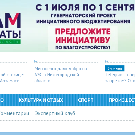
Минэнерго дало добро на
Эксклюзив
ной столице:
АЭС в Нижегородской
Telegram тепе
 Арзамасе
области
запретом? От
ВО
КУЛЬТУРА И ОТДЫХ
СПОРТ
ПРОИСШЕС
Комментарии
Экспертный клуб