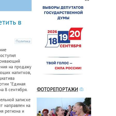
етить в
Политика
ние
поступил
тривающий
ния на продажу
ющих напитков,
циатива
ртии "Единая
ФОТОРЕПОРТАЖИ
на 8 сентября.
тельной записке
нт направлен на
ия региона и