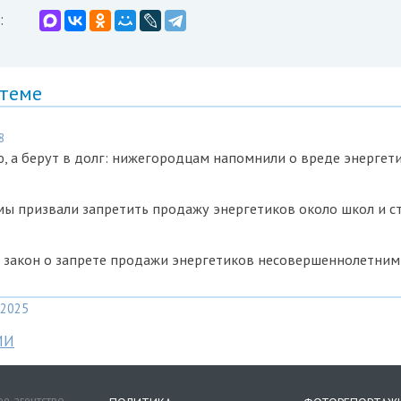
:
 теме
8
, а берут в долг: нижегородцам напомнили о вреде энергет
мы призвали запретить продажу энергетиков около школ и с
 закон о запрете продажи энергетиков несовершеннолетним
2025
МИ
е агентство