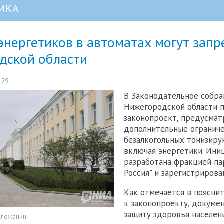
ИКА
нергетиков в автоматах могут запр
дской области
:29
В Законодательное собра
Нижегородской области 
законопроект, предусма
дополнительные ограниче
безалкогольных тонизиру
включая энергетики. Ини
разработана фракцией па
Россия" и зарегистрирова
Как отмечается в поясни
к законопроекту, докуме
защиту здоровья населен
оложанин