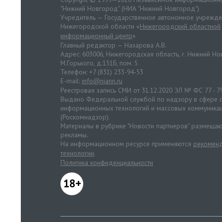
"Нижний Новгород" (НИА "Нижний Новгород")
Учредитель — Государственное автономное учрежд
Нижегородской области «
Нижегородский областной
информационный центр
»
Главный редактор — Назарова А.В.
Адрес: 603006, Нижегородская область, г. Нижний Нов
М.Горького, д.151Б, пом. 5
Телефон: +7 (831) 233-94-53
E-mail:
info@niann.ru
Реестровая запись СМИ от 31.12.2020 ЭЛ № ФС 77 - 7
Выдано Федеральной службой по надзору в сфере с
информационных технологий и массовых коммуника
(Роскомнадзор).
Материалы в рубрике "Новости партнеров" размещаю
рекламы.
На информационном ресурсе применяются
рекоменд
технологии
.
Политика конфиденциальности
18+