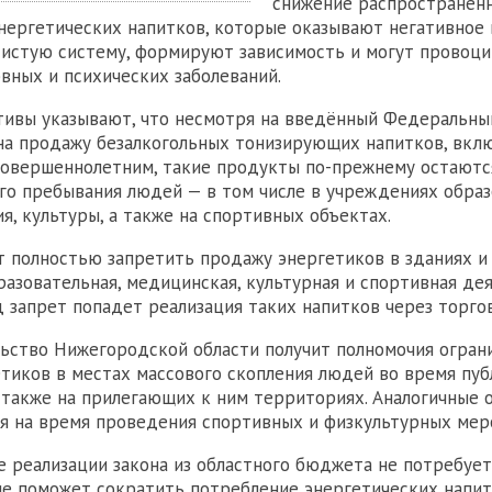
снижение распространен
нергетических напитков, которые оказывают негативное 
истую систему, формируют зависимость и могут провоц
вных и психических заболеваний.
тивы указывают, что несмотря на введённый Федеральн
на продажу безалкогольных тонизирующих напитков, вкл
совершеннолетним, такие продукты по-прежнему остаютс
го пребывания людей — в том числе в учреждениях образ
я, культуры, а также на спортивных объектах.
 полностью запретить продажу энергетиков в зданиях и
разовательная, медицинская, культурная и спортивная дея
д запрет попадет реализация таких напитков через торго
ьство Нижегородской области получит полномочия огран
тиков в местах массового скопления людей во время пу
 также на прилегающих к ним территориях. Аналогичные 
я на время проведения спортивных и физкультурных мер
 реализации закона из областного бюджета не потребует
ие поможет сократить потребление энергетических напит