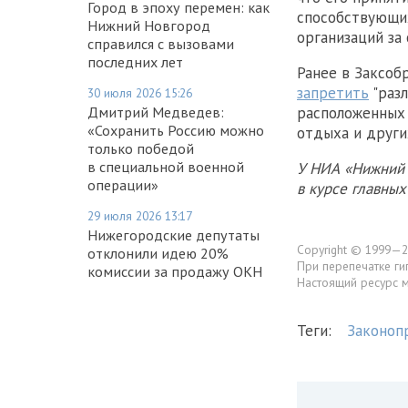
Город в эпоху перемен: как
способствующих
Нижний Новгород
организаций за
справился с вызовами
последних лет
Ранее в Заксоб
запретить
"разл
30 июля 2026 15:26
расположенных 
Дмитрий Медведев:
«Сохранить Россию можно
отдыха и други
только победой
в специальной военной
У НИА «Нижний 
операции»
в курсе главны
29 июля 2026 13:17
Нижегородские депутаты
Copyright © 1999—2
отклонили идею 20%
При перепечатке ги
комиссии за продажу ОКН
Настоящий ресурс 
Теги:
Законоп