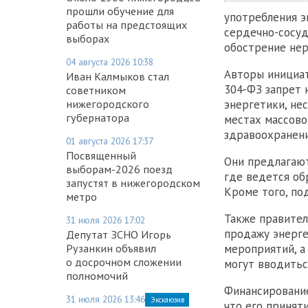
прошли обучение для
употребления э
работы на предстоящих
сердечно-сосуд
выборах
обострение нер
04 августа 2026 10:38
Авторы инициа
Иван Калмыков стал
304-ФЗ запрет 
советником
энергетики, не
нижегородского
губернатора
местах массово
здравоохранени
01 августа 2026 17:37
Посвященный
Они предлагают
выборам-2026 поезд
где ведется об
запустят в нижегородском
Кроме того, по
метро
Также правител
31 июля 2026 17:02
продажу энерге
Депутат ЗСНО Игорь
мероприятий, а
Рузанкин объявил
о досрочном сложении
могут вводитьс
полномочий
Финансирование
31 июля 2026 13:46
Эксклюзив
что его принят