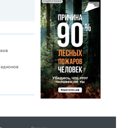
СОЦРЕКЛАМА
иков
тадионов