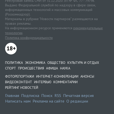
Реестровая запись СМИ от 31.12.2020 ЭЛ № ФС 77 - 79798.
Выдано Федеральной службой по надзору в сфере связи,
информационных технологий и массовых коммуникаций
(Роскомнадзор).
Материалы в рубрике "Новости партнеров" размещаются на
правах рекламы.
На информационном ресурсе применяются
рекомендательные
технологии
.
Политика конфиденциальности
18+
ПОЛИТИКА
ЭКОНОМИКА
ОБЩЕСТВО
КУЛЬТУРА И ОТДЫХ
СПОРТ
ПРОИСШЕСТВИЯ
АФИША
НАУКА
ФОТОРЕПОРТАЖИ
ИНТЕРНЕТ-КОНФЕРЕНЦИИ
АНОНСЫ
ВИДЕОКОНТЕНТ
ИНТЕРВЬЮ
КОММЕНТАРИИ
РЕЙТИНГ НОВОСТЕЙ
Главная
Подписка
Поиск
RSS
Печатная версия
Написать нам
Реклама на сайте
О редакции