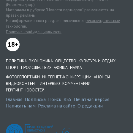
(Роскомнадзор).
Материалы в рубрике "Новости партнеров" размещаются на
правах рекламы.
На информационном ресурсе применяются
рекомендательные
технологии
.
Политика конфиденциальности
18+
ПОЛИТИКА
ЭКОНОМИКА
ОБЩЕСТВО
КУЛЬТУРА И ОТДЫХ
СПОРТ
ПРОИСШЕСТВИЯ
АФИША
НАУКА
ФОТОРЕПОРТАЖИ
ИНТЕРНЕТ-КОНФЕРЕНЦИИ
АНОНСЫ
ВИДЕОКОНТЕНТ
ИНТЕРВЬЮ
КОММЕНТАРИИ
РЕЙТИНГ НОВОСТЕЙ
Главная
Подписка
Поиск
RSS
Печатная версия
Написать нам
Реклама на сайте
О редакции