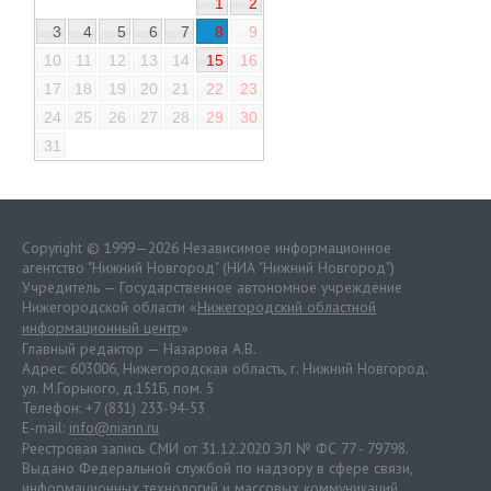
1
2
3
4
5
6
7
8
9
10
11
12
13
14
15
16
17
18
19
20
21
22
23
24
25
26
27
28
29
30
31
Copyright © 1999—2026 Независимое информационное
агентство "Нижний Новгород" (НИА "Нижний Новгород")
Учредитель — Государственное автономное учреждение
Нижегородской области «
Нижегородский областной
информационный центр
»
Главный редактор — Назарова А.В.
Адрес: 603006, Нижегородская область, г. Нижний Новгород.
ул. М.Горького, д.151Б, пом. 5
Телефон: +7 (831) 233-94-53
E-mail:
info@niann.ru
Реестровая запись СМИ от 31.12.2020 ЭЛ № ФС 77 - 79798.
Выдано Федеральной службой по надзору в сфере связи,
информационных технологий и массовых коммуникаций