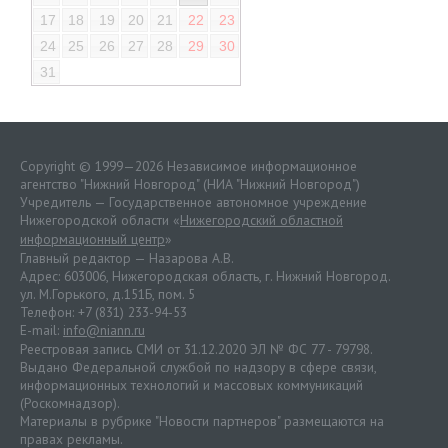
17
18
19
20
21
22
23
24
25
26
27
28
29
30
31
Copyright © 1999—2026 Независимое информационное
агентство "Нижний Новгород" (НИА "Нижний Новгород")
Учредитель — Государственное автономное учреждение
Нижегородской области «
Нижегородский областной
информационный центр
»
Главный редактор — Назарова А.В.
Адрес: 603006, Нижегородская область, г. Нижний Новгород.
ул. М.Горького, д.151Б, пом. 5
Телефон: +7 (831) 233-94-53
E-mail:
info@niann.ru
Реестровая запись СМИ от 31.12.2020 ЭЛ № ФС 77 - 79798.
Выдано Федеральной службой по надзору в сфере связи,
информационных технологий и массовых коммуникаций
(Роскомнадзор).
Материалы в рубрике "Новости партнеров" размещаются на
правах рекламы.