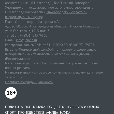
агентство "Нижний Новгород" (НИА "Нижний Новгород")
Учредитель — Государственное автономное учреждение
Нижегородской области «
Нижегородский областной
информационный центр
»
Главный редактор — Назарова А.В.
Адрес: 603006, Нижегородская область, г. Нижний Новгород.
ул. М.Горького, д.151Б, пом. 5
Телефон: +7 (831) 233-94-53
E-mail:
info@niann.ru
Реестровая запись СМИ от 31.12.2020 ЭЛ № ФС 77 - 79798.
Выдано Федеральной службой по надзору в сфере связи,
информационных технологий и массовых коммуникаций
(Роскомнадзор).
Материалы в рубрике "Новости партнеров" размещаются на
правах рекламы.
На информационном ресурсе применяются
рекомендательные
технологии
.
Политика конфиденциальности
18+
ПОЛИТИКА
ЭКОНОМИКА
ОБЩЕСТВО
КУЛЬТУРА И ОТДЫХ
СПОРТ
ПРОИСШЕСТВИЯ
АФИША
НАУКА