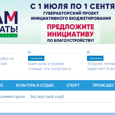
добро на
Эксклюзив
Эксклюзив
ской
Один день в гусиной
Telegram тепер
столице: что посмотреть
запретом? Отве
в Арзамасе
ВО
КУЛЬТУРА И ОТДЫХ
СПОРТ
ПРОИСШЕС
Комментарии
Экспертный клуб