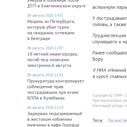
ДТП в Княгининском округе
вспыхнули пары 
06 августа 2026 14:31
У пострадавшег
Модель из Петербурга,
головы, а такж
которую убил турок
на свидании, отпевали
Трудинспекция 
в Белграде
случившего и н
06 августа 2026 12:07
Ранее сообщало
19-летний нижегородец
Бору.
погиб под колесами
электрички 6 августа
У НИА «Нижний 
06 августа 2026 11:31
в курсе главны
Прокуратура контролирует
соблюдение прав
пострадавших при атаке
Copyright © 1999—2
БПЛА в Кулебаках
При перепечатке ги
Настоящий ресурс 
06 августа 2026 11:19
Задержан подозреваемый
в жестоком избиении
Теги:
Госинсп
мужчины в кафе Городца