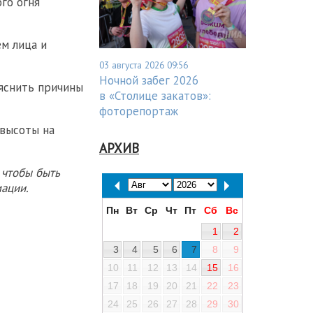
ого огня
м лица и
03 августа 2026 09:56
Ночной забег 2026
яснить причины
в «Столице закатов»:
фоторепортаж
 высоты на
АРХИВ
 чтобы быть
ации.
Пн
Вт
Ср
Чт
Пт
Сб
Вс
1
2
3
4
5
6
7
8
9
10
11
12
13
14
15
16
17
18
19
20
21
22
23
24
25
26
27
28
29
30