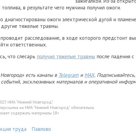
зажигалкой. Из-за открыт
топлива, в результате чего мужчина получил ожоги.
о диагностированы ожоги электрической дугой и пламене
е другие тяжелые травмы.
проводит расследование, в ходе которого предстоит вы
айти ответственных.
сь, что слесарь
получил тяжелые травмы
после падения с
Новгород» есть каналы в
Telegram
и
MAX
. Подписывайтесь,
х событий, эксклюзивных материалов и оперативной информ
025 НИА "Нижний Новгород".
перссылка на НИА "Нижний Новгород" обязательна.
может содержать материалы 18+
екция труда
Павлово