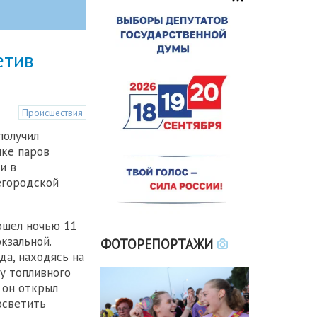
етив
Происшествия
получил
шке паров
и в
егородской
ошел ночью 11
кзальной.
ФОТОРЕПОРТАЖИ
да, находясь на
ну топливного
 он открыл
осветить