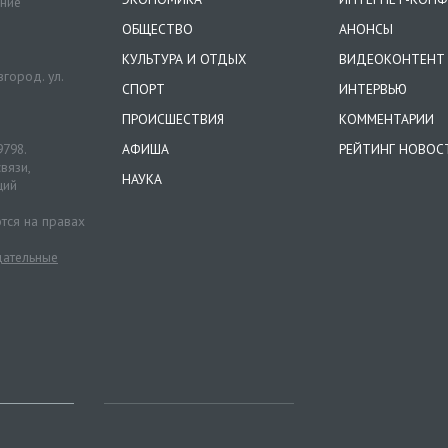
ение
ОБЩЕСТВО
АНОНСЫ
КУЛЬТУРА И ОТДЫХ
ВИДЕОКОНТЕНТ
город. ул.
СПОРТ
ИНТЕРВЬЮ
ПРОИСШЕСТВИЯ
КОММЕНТАРИИ
9798.
АФИША
РЕЙТИНГ НОВОС
вязи,
НАУКА
ций
тся на правах
ательные