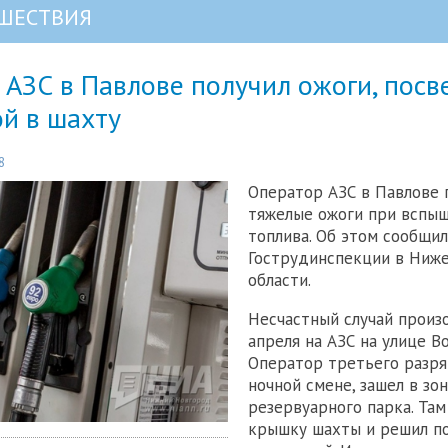
ШЕСТВИЯ
АЗС в Павлове получил ожоги, посв
й в шахту
8
Оператор АЗС в Павлове 
тяжелые ожоги при вспы
топлива. Об этом сообщил
Гострудинспекции в Ниж
области.
Несчастный случай произ
апреля на АЗС на улице Во
Оператор третьего разря
ночной смене, зашел в зо
резервуарного парка. Там
крышку шахты и решил п