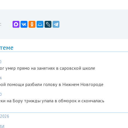
:
 теме
0
ог умер прямо на занятиях в саровской школе
4
рой помощи разбили голову в Нижнем Новгороде
0
ки на Бору трижды упала в обморок и скончалась
2026
МИ