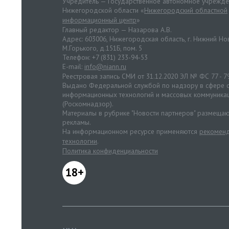
Учредитель — Государственное автономное учрежд
Нижегородской области «
Нижегородский областной
информационный центр
»
Главный редактор — Назарова А.В.
Адрес: 603006, Нижегородская область, г. Нижний Нов
М.Горького, д.151Б, пом. 5
Телефон: +7 (831) 233-94-53
E-mail:
info@niann.ru
Реестровая запись СМИ от 31.12.2020 ЭЛ № ФС 77 - 7
Выдано Федеральной службой по надзору в сфере с
информационных технологий и массовых коммуника
(Роскомнадзор).
Материалы в рубрике "Новости партнеров" размещаю
рекламы.
На информационном ресурсе применяются
рекоменд
технологии
.
Политика конфиденциальности
18+