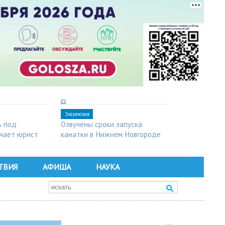
Эксклюзив
ь под
Озвучены сроки запуска
чает юрист
канатки в Нижнем Новгороде
ТВИЯ
АФИША
НАУКА