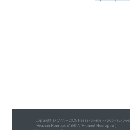
Copyright © 1999—2026 Независимое информационно
"Нижний Новгород" (НИА "Нижний Новгород")