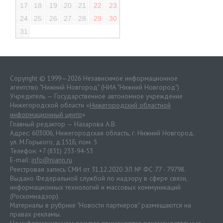
17
18
19
20
21
22
23
24
25
26
27
28
29
30
31
Copyright © 1999—2026 Независимое информационное
агентство "Нижний Новгород" (НИА "Нижний Новгород")
Учредитель — Государственное автономное учреждение
Нижегородской области «
Нижегородский областной
информационный центр
»
Главный редактор — Назарова А.В.
Адрес: 603006, Нижегородская область, г. Нижний Новгород.
ул. М.Горького, д.151Б, пом. 5
Телефон: +7 (831) 233-94-53
E-mail:
info@niann.ru
Реестровая запись СМИ от 31.12.2020 ЭЛ № ФС 77 - 79798.
Выдано Федеральной службой по надзору в сфере связи,
информационных технологий и массовых коммуникаций
(Роскомнадзор).
Материалы в рубрике "Новости партнеров" размещаются на
правах рекламы.