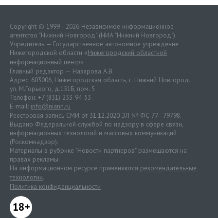
Copyright © 1999—2026 Независимое информационное
агентство "Нижний Новгород" (НИА "Нижний Новгород")
Учредитель — Государственное автономное учреждение
Нижегородской области «
Нижегородский областной
информационный центр
»
Главный редактор — Назарова А.В.
Адрес: 603006, Нижегородская область, г. Нижний Новгород.
ул. М.Горького, д.151Б, пом. 5
Телефон: +7 (831) 233-94-53
E-mail:
info@niann.ru
Реестровая запись СМИ от 31.12.2020 ЭЛ № ФС 77 - 79798.
Выдано Федеральной службой по надзору в сфере связи,
информационных технологий и массовых коммуникаций
(Роскомнадзор).
Материалы в рубрике "Новости партнеров" размещаются на
правах рекламы.
На информационном ресурсе применяются
рекомендательные
технологии
.
Политика конфиденциальности
18+