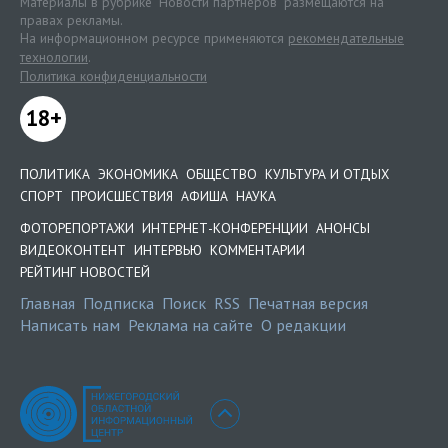
Материалы в рубрике "Новости партнеров" размещаются на
правах рекламы.
На информационном ресурсе применяются
рекомендательные
технологии
.
Политика конфиденциальности
18+
ПОЛИТИКА
ЭКОНОМИКА
ОБЩЕСТВО
КУЛЬТУРА И ОТДЫХ
СПОРТ
ПРОИСШЕСТВИЯ
АФИША
НАУКА
ФОТОРЕПОРТАЖИ
ИНТЕРНЕТ-КОНФЕРЕНЦИИ
АНОНСЫ
ВИДЕОКОНТЕНТ
ИНТЕРВЬЮ
КОММЕНТАРИИ
РЕЙТИНГ НОВОСТЕЙ
Главная
Подписка
Поиск
RSS
Печатная версия
Написать нам
Реклама на сайте
О редакции