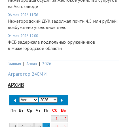
Нижегородца осудят за жестокое убийство супругов
на Автозаводе
06 мая 2026 11:36
Нижегородский ДУК задолжал почти 4,5 млн рублей:
возбуждено уголовное дело
04 мая 2026 12:00
ФСБ задержала подпольных оружейников
в Нижегородской области
Главная
|
Архив
|
2026
Аграгетор 24СМИ
АРХИВ
Пн
Вт
Ср
Чт
Пт
Сб
Вс
1
2
3
4
5
6
7
8
9