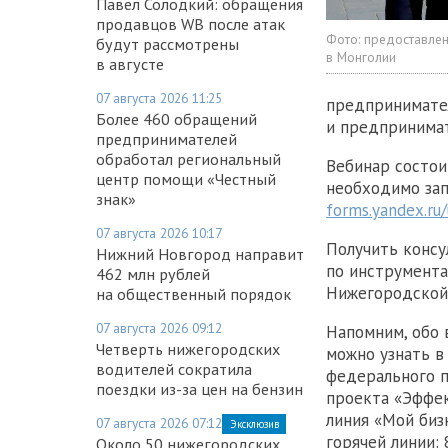
Павел Солодкий: обращения
продавцов WB после атак
Фото:
предоставлен
будут рассмотрены
в Монголии
в августе
07 августа 2026 11:25
предпринимател
Более 460 обращений
и предпринима
предпринимателей
обработал региональный
Вебинар состоит
центр помощи «Честный
необходимо зап
знак»
forms.yandex.r
07 августа 2026 10:17
Получить консу
Нижний Новгород направит
по инструмента
462 млн рублей
Нижегородской о
на общественный порядок
07 августа 2026 09:12
Напомним, обо 
Четверть нижегородских
можно узнать в
водителей сократила
федерального п
поездки из-за цен на бензин
проекта «Эффек
линия «Мой биз
07 августа 2026 07:12
Эксклюзив
горячей линии: 
Около 50 нижегородских