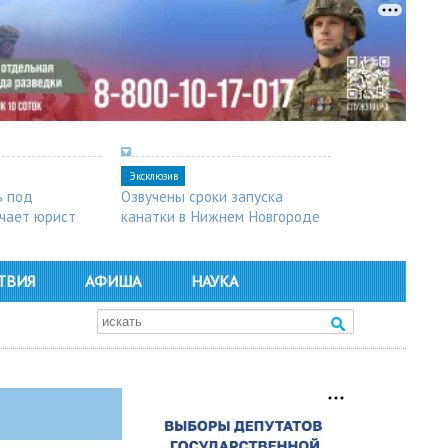
Эксклюзив
ь под
Озвучены сроки запуска
чает юрист
канатки в Нижнем Новгороде
ТВИЯ
АФИША
НАУКА