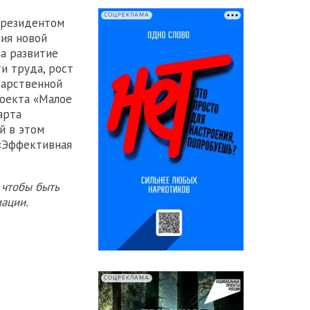
СОЦРЕКЛАМА
президентом
ия новой
на развитие
и труда, рост
дарственной
роекта «Малое
арта
й в этом
 «Эффективная
 чтобы быть
ации.
СОЦРЕКЛАМА