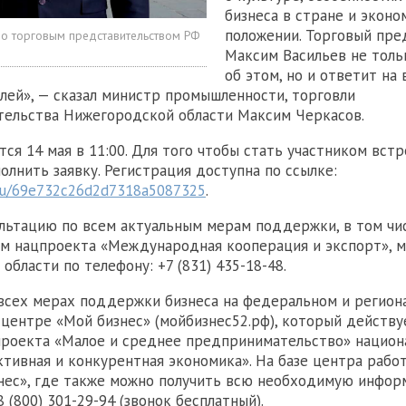
бизнеса в стране и экон
положении. Торговый пре
о торговым представительством РФ
Максим Васильев не толь
об этом, но и ответит на
ей», — сказал министр промышленности, торговли
тельства Нижегородской области Максим Черкасов.
ся 14 мая в 11:00. Для того чтобы стать участником встр
олнить заявку. Регистрация доступна по ссылке:
u/u/69e732c26d2d7318a5087325
.
льтацию по всем актуальным мерам поддержки, в том чи
м нацпроекта «Международная кооперация и экспорт», 
бласти по телефону: +7 (831) 435-18-48.
всех мерах поддержки бизнеса на федеральном и регион
 центре «Мой бизнес» (мойбизнес52.рф), который действу
роекта «Малое и среднее предпринимательство» национ
тивная и конкурентная экономика». На базе центра работ
нес», где также можно получить всю необходимую инфор
8 (800) 301-29-94 (звонок бесплатный).