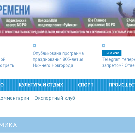
Опубликована программа
Эксклюзив
ной
празднования 805-летия
Telegram тепер
мотреть
Нижнего Новгорода
запретом? Отве
ВО
КУЛЬТУРА И ОТДЫХ
СПОРТ
ПРОИСШЕС
Комментарии
Экспертный клуб
МИКА