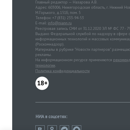
Главный редактор — Назарова А.В.
Адрес: 603006, Нижегородская область, г. Нижний Нов
М.Горького, д.151Б, пом. 5
Телефон: +7 (831) 233-94-53
E-mail:
info@niann.ru
Реестровая запись СМИ от 31.12.2020 ЭЛ № ФС 77 - 7
Выдано Федеральной службой по надзору в сфере с
информационных технологий и массовых коммуника
(Роскомнадзор).
Материалы в рубрике "Новости партнеров" размещаю
рекламы.
На информационном ресурсе применяются
рекоменд
технологии
.
Политика конфиденциальности
18+
НИА в соцсетях: