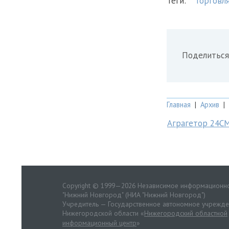
Теги:
Торговл
Поделиться
Главная
|
Архив
|
Аграгетор 24С
Copyright © 1999—2026 Независимое информационно
"Нижний Новгород" (НИА "Нижний Новгород")
Учредитель — Государственное автономное учрежд
Нижегородской области «
Нижегородский областной
информационный центр
»