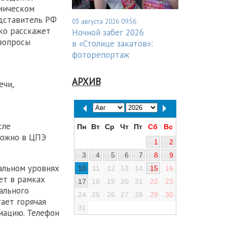
омическом
дставитель РФ
03 августа 2026 09:56
ко расскажет
Ночной забег 2026
 вопросы
в «Столице закатов»:
фоторепортаж
АРХИВ
ечи,
сле
Пн
Вт
Ср
Чт
Пт
Сб
Вс
можно в ЦПЭ
1
2
3
4
5
6
7
8
9
альном уровнях
10
11
12
13
14
15
16
ет в рамках
17
18
19
20
21
22
23
ального
24
25
26
27
28
29
30
ает горячая
31
мацию. Телефон