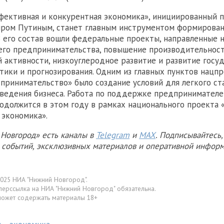
фективная и конкурентная экономика», инициированный 
иром Путиным, станет главным инструментом формирован
В его состав вошли федеральные проекты, направленные 
его предпринимательства, повышение производительност
 активности, низкоуглеродное развитие и развитие госу
тики и прогнозирования. Одним из главных пунктов нацп
принимательство» было создание условий для легкого ст
ведения бизнеса. Работа по поддержке предпринимателе
одолжится в этом году в рамках национального проекта
 экономика».
Новгород» есть каналы в
Telegram
и
MAX
. Подписывайтесь,
х событий, эксклюзивных материалов и оперативной информ
025 НИА "Нижний Новгород".
перссылка на НИА "Нижний Новгород" обязательна.
может содержать материалы 18+