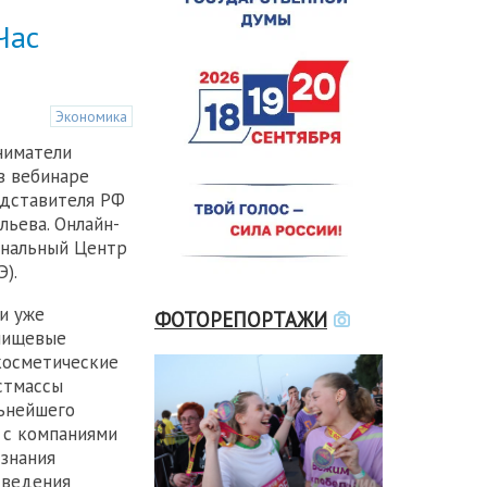
Час
Экономика
ниматели
в вебинаре
едставителя РФ
льева. Онлайн-
ональный Центр
).
и уже
ФОТОРЕПОРТАЖИ
пищевые
косметические
стмассы
льнейшего
 с компаниями
знания
 ведения