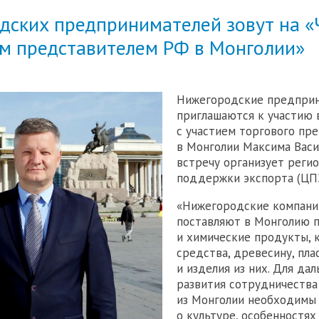
дских предпринимателей зовут на «
ым представителем РФ в Монголии»
Нижегородские предпри
приглашаются к участию 
с участием торгового пр
в Монголии Максима Васи
встречу организует реги
поддержки экспорта (ЦПЭ
«Нижегородские компани
поставляют в Монголию 
и химические продукты, 
средства, древесину, пла
и изделия из них. Для да
развития сотрудничества
из Монголии необходимы 
о культуре, особенностях