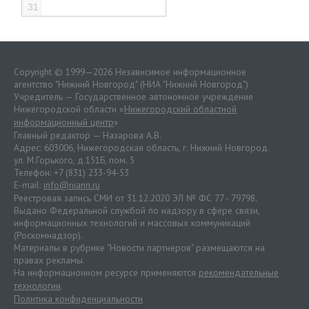
31
Copyright © 1999—2026 Независимое информационное
агентство "Нижний Новгород" (НИА "Нижний Новгород")
Учредитель — Государственное автономное учреждение
Нижегородской области «
Нижегородский областной
информационный центр
»
Главный редактор — Назарова А.В.
Адрес: 603006, Нижегородская область, г. Нижний Новгород.
ул. М.Горького, д.151Б, пом. 5
Телефон: +7 (831) 233-94-53
E-mail:
info@niann.ru
Реестровая запись СМИ от 31.12.2020 ЭЛ № ФС 77 - 79798.
Выдано Федеральной службой по надзору в сфере связи,
информационных технологий и массовых коммуникаций
(Роскомнадзор).
Материалы в рубрике "Новости партнеров" размещаются на
правах рекламы.
На информационном ресурсе применяются
рекомендательные
технологии
.
Политика конфиденциальности