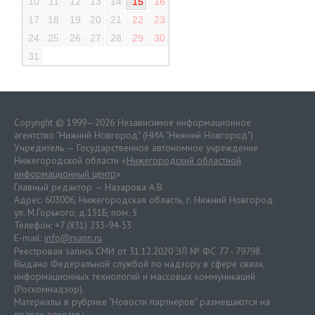
10
11
12
13
14
15
16
17
18
19
20
21
22
23
24
25
26
27
28
29
30
31
Copyright © 1999—2026 Независимое информационное
агентство "Нижний Новгород" (НИА "Нижний Новгород")
Учредитель — Государственное автономное учреждение
Нижегородской области «
Нижегородский областной
информационный центр
»
Главный редактор — Назарова А.В.
Адрес: 603006, Нижегородская область, г. Нижний Новгород.
ул. М.Горького, д.151Б, пом. 5
Телефон: +7 (831) 233-94-53
E-mail:
info@niann.ru
Реестровая запись СМИ от 31.12.2020 ЭЛ № ФС 77 - 79798.
Выдано Федеральной службой по надзору в сфере связи,
информационных технологий и массовых коммуникаций
(Роскомнадзор).
Материалы в рубрике "Новости партнеров" размещаются на
правах рекламы.