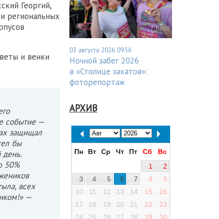
ский Георгий,
 и региональных
рпусов
03 августа 2026 09:56
цветы и венки
Ночной забег 2026
в «Столице закатов»:
фоторепортаж
АРХИВ
его
ое событие —
ках защищал
тел бы
Пн
Вт
Ср
Чт
Пт
Сб
Вс
 день.
о 50%
1
2
ужеников
3
4
5
6
7
8
9
ыла, всех
10
11
12
13
14
15
16
иком!» —
17
18
19
20
21
22
23
24
25
26
27
28
29
30