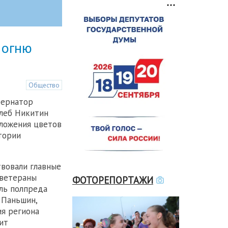
 огню
Общество
бернатор
леб Никитин
ложения цветов
тории
вовали главные
 ветераны
ФОТОРЕПОРТАЖИ
ель полпреда
 Паньшин,
я региона
ит