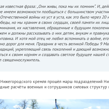
кая известная фраза: „Они живы, пока мы их помним“. И, дей
е имеем возможности пообщаться с большинством участни
Отечественной войны из уст в уста, как это было через 20 
беды, но мы храним в своих сердцах, своей памяти их лица
минания, их наставления, обращенные к будущим поколени
ем и должны рассказывать о них детям, внукам и правнука
товика. И хотя мой отец не любил вспоминать о войне, его
но дорог для меня. Праздник в честь великой Победы 9 Ма
адиций, укрепляющий связь поколений и дающий возможн
ься к своим корням и создавать светлое будущее нашей с
л священнослужитель.
 Нижегородского кремля прошёл марш подразделений Н
адные расчёты военных и сотрудников силовых структур