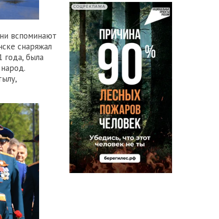
СОЦРЕКЛАМА
они вспоминают
нске снаряжал
 года, была
 народ.
тылу,