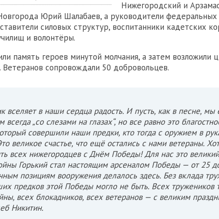
Нижегородский и Арзамас
Новгорода Юрий Шалабаев, а руководители федеральных
ставители силовых структур, воспитанники кадетских ко
училищ и волонтёры.
или память героев минутой молчания, а затем возложили 
. Ветеранов сопровождали 50 добровольцев.
к вселяет в наши сердца радость. И пусть, как в песне, мы 
м всегда „со слезами на глазах“, но все равно это благостн
который совершили наши предки, кто тогда с оружием в ру
Это великое счастье, что ещё остались с нами ветераны. Хо
ть всех нижегородцев с Днём Победы! Для нас это великий
ойны Горький стал настоящим арсеналом Победы — от 25 д
чным позициям вооружения делалось здесь. Без вклада тр
ших предков этой Победы могло не быть. Всех тружеников т
йны, всех блокадников, всех ветеранов — с великим праздн
леб Никитин.