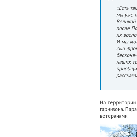
«Есть та
мы уже н
Великой 
после По
их воспо
И мы мож
сын фрон
бесконеч
наших тр
приобщит
рассказа
На территории
гарнизона. Пар
ветеранами.