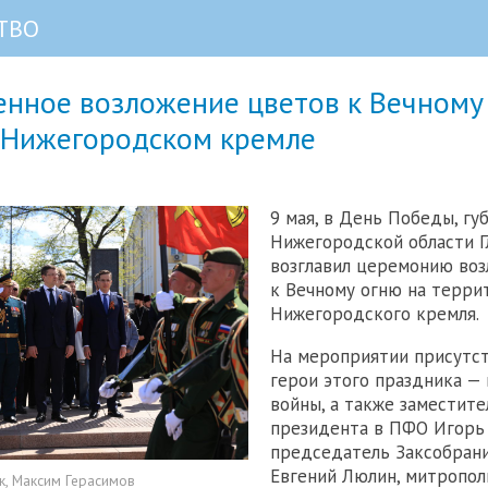
ТВО
енное возложение цветов к Вечному
 Нижегородском кремле
9 мая, в День Победы, гу
Нижегородской области Г
возглавил церемонию воз
к Вечному огню на терри
Нижегородского кремля.
На мероприятии присутст
герои этого праздника —
войны, а также заместит
президента в ПФО Игорь
председатель Заксобрани
Евгений Люлин, митропол
к, Максим Герасимов