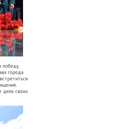
 победу,
ава города
 встретиться
ищение.
т дело своих