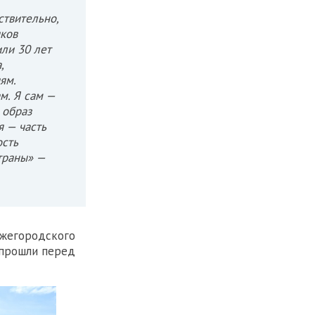
ствительно,
ков
или 30 лет
,
ям.
м. Я сам —
 образ
я — часть
ость
траны» —
ижегородского
 прошли перед