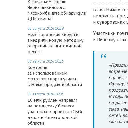
В говяжьем фарше
Чернышихинского
глава Нижнего 
мясокомбината обнаружили
ведомств, пред
ДНК свиньи
и суворовских 
06 августа 2026 16:39
Участники почт
Нижегородские хирурги
к Вечному огню
внедрили новую методику
операций на щитовидной
железе
06 августа 2026 16:25
«Праздни
Контроль
встречае
за использованием
подвиг, 
мототранспорта усилят
Родину. 
в Нижегородской области
поздрави
06 августа 2026 16:05
В годы в
10 млн рублей направят
по разли
на поддержку бизнеса
тыла, на
участников проекта «СВОё
детей во
дело» в Нижегородской
сказал Г
области