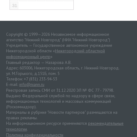
31
Copyright © 1999—2026 Независимое информационное
агентство "Нижний Новгород" (НИА "Нижний Новгород")
Учредитель — Государственное автономное учреждение
Нижегородской области «
Нижегородский областной
информационный центр
»
Главный редактор — Назарова А.В.
Адрес: 603006, Нижегородская область, г. Нижний Новгород.
ул. М.Горького, д.151Б, пом. 5
Телефон: +7 (831) 233-94-53
E-mail:
info@niann.ru
Реестровая запись СМИ от 31.12.2020 ЭЛ № ФС 77 - 79798.
Выдано Федеральной службой по надзору в сфере связи,
информационных технологий и массовых коммуникаций
(Роскомнадзор).
Материалы в рубрике "Новости партнеров" размещаются на
правах рекламы.
На информационном ресурсе применяются
рекомендательные
технологии
.
Политика конфиденциальности