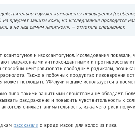
действительно изучают компоненты пивоварения (особенн
) на предмет защиты кожи, но исследования проводятся на
ами, а не над самим напитком», — отметила специалист.
 ксантогумол и изоксантогумол. Исследования показали, 
дают выраженными антиоксидантными и противовоспали
и способны нейтрализовать свободные радикалы, возник
рафиолета. Также в побочных продуктах пивоварения ест
ая может поглощать УФ‑лучи и даже используется в косме
амо пиво такими защитными свойствами не обладает. Боле
 вызвать раздражение и повысить чувствительность к сол
 алкоголя снижает внимательность, из‑за чего риск получ
одкам
рассказали
о вреде масок для волос из пива.