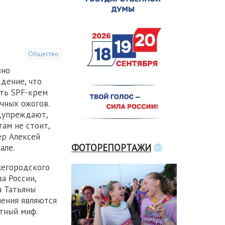
Общество
вно
дение, что
ть SPF-крем
чных ожогов.
дупреждают,
ам не стоит,
ер Алексей
ФОТОРЕПОРТАЖИ
але.
жегородского
а России,
а Татьяны
ления являются
тный миф.