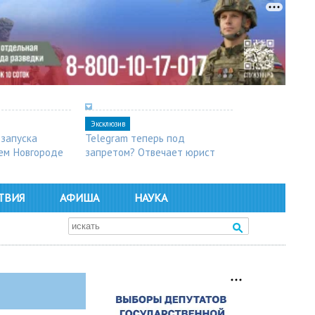
Эксклюзив
 запуска
Telegram теперь под
ем Новгороде
запретом? Отвечает юрист
ТВИЯ
АФИША
НАУКА