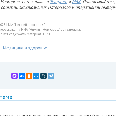
Новгород» есть каналы в
Telegram
и
MAX
. Подписывайтесь,
х событий, эксклюзивных материалов и оперативной информ
025 НИА "Нижний Новгород".
перссылка на НИА "Нижний Новгород" обязательна.
может содержать материалы 18+
Медицина и здоровье
:
 теме
вничать ученых»: нижегородцев предупредили об опасном х