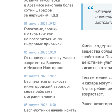
в Арзамасе накопила более
сотни штрафов
«Ученые 
за нарушения ПДД
и ячмень
экстракт
05 августа 2026 19:42
Голосовые, звонки
и открытки: как
не поссориться из-за
цифровых привычек
Хмель содержит
вещества обла
05 августа 2026 19:19
свойствами. Он
Остановку и стоянку машин
действием ульт
запретят на Ванеева
в Нижнем Новгороде
кислота, котор
05 августа 2026 19:02
Тем не менее с
Беспилотная опасность:
и сахара могут
нижегородский аэропорт
А употребление
снова работает
возрастает.
с ограничениями
Ранее нижегор
05 августа 2026 18:50
Беспилотники начали искать