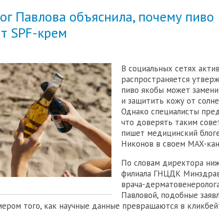
ог Павлова объяснила, почему пиво
ит SPF-крем
В социальных сетях акти
распространяется утверж
пиво якобы может замени
и защитить кожу от солне
Однако специалисты пре
что доверять таким совет
пишет медицинский блог
Никонов в своем MAX-кан
По словам директора ни
филиала ГНЦДК Минздрав
врача-дерматовенеролог
Павловой, подобные заяв
ером того, как научные данные превращаются в кликбей