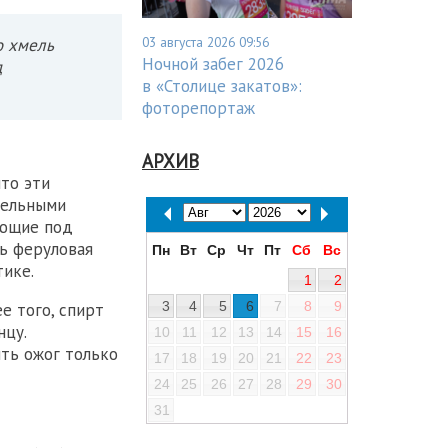
03 августа 2026 09:56
о хмель
Ночной забег 2026
д
в «Столице закатов»:
фоторепортаж
АРХИВ
что эти
тельными
ающие под
ь феруловая
Пн
Вт
Ср
Чт
Пт
Сб
Вс
тике.
1
2
3
4
5
6
7
8
9
е того, спирт
нцу.
10
11
12
13
14
15
16
ить ожог только
17
18
19
20
21
22
23
24
25
26
27
28
29
30
31