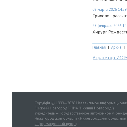
08 марта 2026 14:59
Трихолог расска
28 февраля 2026 14
Хирург Рождеств
Главная
|
Архив
|
Аграгетор 24С
Copyright © 1999—2026 Независимое информационно
"Нижний Новгород" (НИА "Нижний Новгород")
Учредитель — Государственное автономное учрежд
Нижегородской области «
Нижегородский областной
информационный центр
»