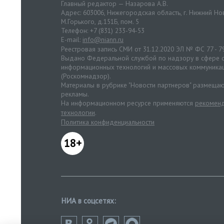
Главный редактор — Назарова А.В.
Адрес: 603006, Нижегородская область, г. Нижний Нов
М.Горького, д.151Б, пом. 5
Телефон: +7 (831) 233-94-53
E-mail:
info@niann.ru
Реестровая запись СМИ от 31.12.2020 ЭЛ № ФС 77 - 7
Выдано Федеральной службой по надзору в сфере с
информационных технологий и массовых коммуника
(Роскомнадзор).
Материалы в рубрике "Новости партнеров" размещаю
рекламы.
На информационном ресурсе применяются
рекоменд
технологии
.
Политика конфиденциальности
18+
НИА в соцсетях: