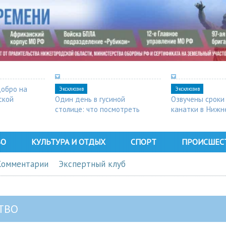
добро на
Эксклюзив
Эксклюзив
ской
Один день в гусиной
Озвучены сроки
столице: что посмотреть
канатки в Нижн
в Арзамасе
ВО
КУЛЬТУРА И ОТДЫХ
СПОРТ
ПРОИСШЕС
Комментарии
Экспертный клуб
ТВО