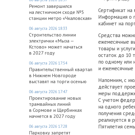
Ремонт завершился
Сертификат на 
на лестничном сходе №5
Информация о п
станции метро «Чкаловская»
кабинет на порт
06 августа 2026 18:33
Строительство линии
Средства можно
электрички «Мыза —
ежемесячные вы
Кстово» может начаться
товары и услуг
в 2027 году
остаток до 10 
по одному или 
06 августа 2026 17:54
и ежемесячные 
Правительственный квартал
в Нижнем Новгороде
Напомним, с ию
выставят на торги осенью
действует про
06 августа 2026 17:47
меры поддержк
Проектирование новых
С учетом федер
трамвайных линий
на одного ребе
в Сормове и Щербинках
получения сред
начнется в 2027 году
реализуется в 
Пятилетия семь
06 августа 2026 17:28
Парковку запретят