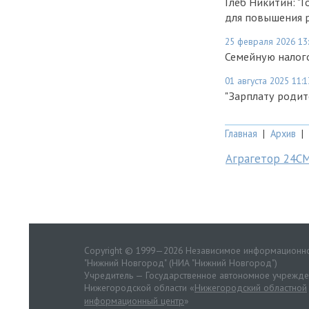
Глеб Никитин: "
для повышения 
25 февраля 2026 13
Семейную налог
01 августа 2025 11:1
"Зарплату родит
Главная
|
Архив
|
Аграгетор 24С
Copyright © 1999—2026 Независимое информационно
"Нижний Новгород" (НИА "Нижний Новгород")
Учредитель — Государственное автономное учрежд
Нижегородской области «
Нижегородский областной
информационный центр
»