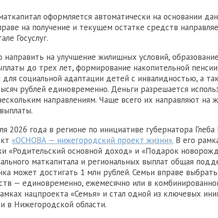
маткапитал оформляется автоматически на основании дан
раве на получение и текущем остатке средств направляе
але Госуслуг.
 направить на улучшение жилищных условий, образование
платы до трех лет, формирование накопительной пенсии
и для социальной адаптации детей с инвалидностью, а та
тысяч рублей единовременно. Деньги разрешается исполь
нескольким направлениям. Чаще всего их направляют на ж
выплаты.
ля 2026 года в регионе по инициативе губернатора Глеба
ект
«ОСНОВА — нижегородский проект жизни».
В его рамк
и «Родительский основной доход» и «Подарок новорожд
ального маткапитала и региональных выплат общая подд
нка может достигать 1 млн рублей. Семьи вправе выбрат
ств — единовременно, ежемесячно или в комбинированно
рамках нацпроекта «Семья» и стал одной из ключевых ин
и в Нижегородской области.