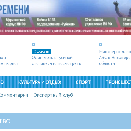
Минэнерго дало
Эксклюзив
под
Один день в гусиной
АЭС в Нижегор
ает юрист
столице: что посмотреть
области
в Арзамасе
ВО
КУЛЬТУРА И ОТДЫХ
СПОРТ
ПРОИСШЕС
Комментарии
Экспертный клуб
ТВО