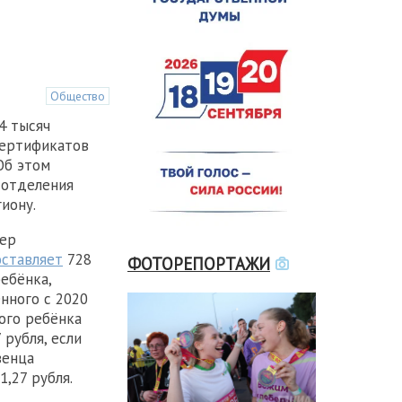
Общество
4 тысяч
сертификатов
Об этом
 отделения
иону.
мер
оставляет
728
ФОТОРЕПОРТАЖИ
ребёнка,
нного с 2020
ого ребёнка
 рубля, если
венца
,27 рубля.