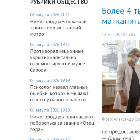
РУБРИКИ ОБЩЕСТВО
Более 4 т
06 августа 2026 21:28
маткапита
Нижегородцам показали
эскизы новых станций
метро
12 мая 2026 15:05
06 августа 2026 19:37
Противорадиационные
укрытия капитально
отремонтируют в музее
Сарова
06 августа 2026 19:19
Психолог назвал главные
ошибки, которые мешают
отдохнуть после работы
06 августа 2026 19:10
Нижегородцев приглашают
Фото:
Александр В
побороться за звание «Отец
года»
не предоставлял
—
Прим. ред.
).
06 августа 2026 18:57