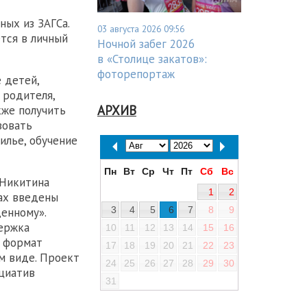
ных из ЗАГСа.
03 августа 2026 09:56
тся в личный
Ночной забег 2026
в «Столице закатов»:
фоторепортаж
 детей,
 родителя,
АРХИВ
кже получить
зовать
илье, обучение
Пн
Вт
Ср
Чт
Пт
Сб
Вс
 Никитина
1
2
ах введены
3
4
5
6
7
8
9
енному».
ержка
10
11
12
13
14
15
16
ь формат
17
18
19
20
21
22
23
м виде. Проект
24
25
26
27
28
29
30
ициатив
31