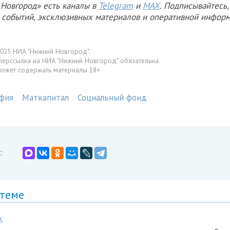
Новгород» есть каналы в
Telegram
и
MAX
. Подписывайтесь,
х событий, эксклюзивных материалов и оперативной информ
025 НИА "Нижний Новгород".
перссылка на НИА "Нижний Новгород" обязательна.
может содержать материалы 18+
фия
Маткапитал
Социальный фонд
:
 теме
5