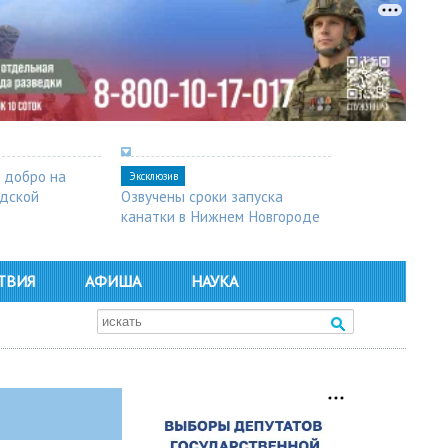
 добро на
Эксклюзив
одской
Озвучены сроки запуска
канатки в Нижнем Новгороде
ТВИЯ
АФИША
НАУКА