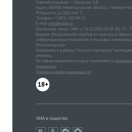
Главный редактор — Назарова А.В.
Адрес: 603006, Нижегородская область, г. Нижний Нов
М.Горького, д.151Б, пом. 5
Телефон: +7 (831) 233-94-53
E-mail:
info@niann.ru
Реестровая запись СМИ от 31.12.2020 ЭЛ № ФС 77 - 7
Выдано Федеральной службой по надзору в сфере с
информационных технологий и массовых коммуника
(Роскомнадзор).
Материалы в рубрике "Новости партнеров" размещаю
рекламы.
На информационном ресурсе применяются
рекоменд
технологии
.
Политика конфиденциальности
18+
НИА в соцсетях: