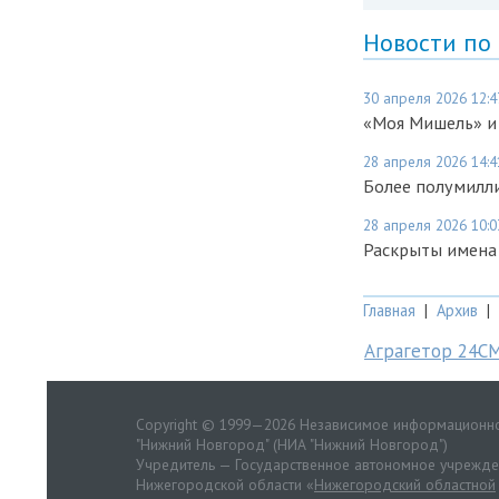
Новости по
30 апреля 2026 12:4
«Моя Мишель» и 
28 апреля 2026 14:4
Более полумилл
28 апреля 2026 10:0
Раскрыты имена 
Главная
|
Архив
|
Аграгетор 24С
Copyright © 1999—2026 Независимое информационно
"Нижний Новгород" (НИА "Нижний Новгород")
Учредитель — Государственное автономное учрежд
Нижегородской области «
Нижегородский областной