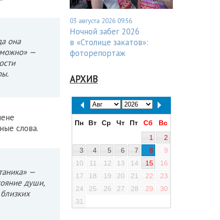
03 августа 2026 09:56
Ночной забег 2026
да она
в «Столице закатов»:
зможно» —
фоторепортаж
ости
ры.
АРХИВ
мене
Пн
Вт
Ср
Чт
Пт
Сб
Вс
ные слова.
1
2
3
4
5
6
7
8
9
10
11
12
13
14
15
16
таника» —
17
18
19
20
21
22
23
тояние души,
24
25
26
27
28
29
30
 близких
31