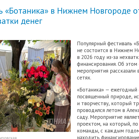
ь «Ботаника» в Нижнем Новгороде 
ватки денег
Популярный фестиваль «Б
не состоится в Нижнем 
в 2026 году из-за нехватк
финансирования. Об этом
мероприятия рассказали 
сетях.
«Ботаника» — ежегодный 
посвященный природе, ис
и творчеству, который т
проводился летом в Але
саду. Мероприятие являе
проектом, на который, по
команды, с каждым годом
находить финансирование
уровская