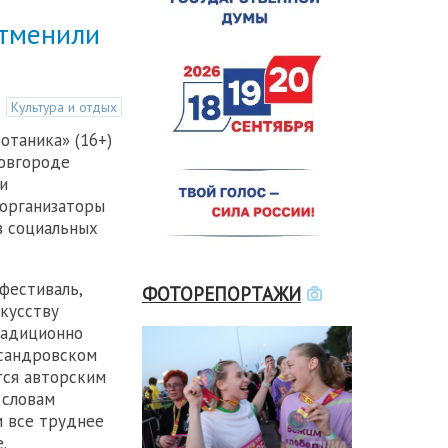
отменили
Культура и отдых
отаника» (16+)
Новгороде
и
 организаторы
в социальных
фестиваль,
ФОТОРЕПОРТАЖИ
кусству
радиционно
ксандровском
тся авторским
 словам
 все труднее
.