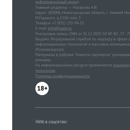
информационный центр
»
Главный редактор — Назарова А.В.
Адрес: 603006, Нижегородская область, г. Нижний Нов
М.Горького, д.151Б, пом. 5
Телефон: +7 (831) 233-94-53
E-mail:
info@niann.ru
Реестровая запись СМИ от 31.12.2020 ЭЛ № ФС 77 - 7
Выдано Федеральной службой по надзору в сфере с
информационных технологий и массовых коммуника
(Роскомнадзор).
Материалы в рубрике "Новости партнеров" размещаю
рекламы.
На информационном ресурсе применяются
рекоменд
технологии
.
Политика конфиденциальности
18+
НИА в соцсетях: