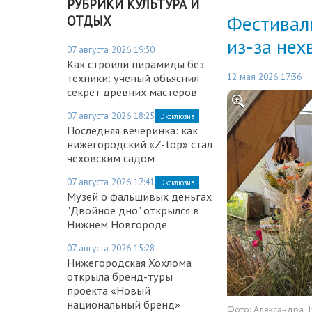
РУБРИКИ КУЛЬТУРА И
Фестивал
ОТДЫХ
из-за нех
07 августа 2026 19:30
Как строили пирамиды без
12 мая 2026 17:36
техники: ученый объяснил
секрет древних мастеров
07 августа 2026 18:25
Эксклюзив
Последняя вечеринка: как
нижегородский «Z-top» стал
чеховским садом
07 августа 2026 17:41
Эксклюзив
Музей о фальшивых деньгах
"Двойное дно" открылся в
Нижнем Новгороде
07 августа 2026 15:28
Нижегородская Хохлома
открыла бренд-туры
проекта «Новый
национальный бренд»
Фото:
Александра Т