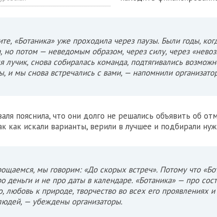
те, «Ботаника» уже проходила через паузы. Были годы, ког
, но потом — неведомым образом, через силу, через «нево
я лучик, снова собиралась команда, подтягивались возможн
ы, и мы снова встречались с вами, — напомнили организато
аля пояснила, что они долго не решались объявить об от
ак как искали варианты, верили в лучшее и подбирали нуж
ощаемся, мы говорим: «До скорых встреч». Потому что «Бо
ро деньги и не про даты в календаре. «Ботаника» — про сос
о, любовь к природе, творчество во всех его проявлениях и
людей, — убеждены организаторы.