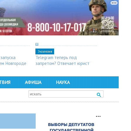
Эксклюзив
 запуска
Telegram теперь под
ем Новгороде
запретом? Отвечает юрист
ТВИЯ
АФИША
НАУКА