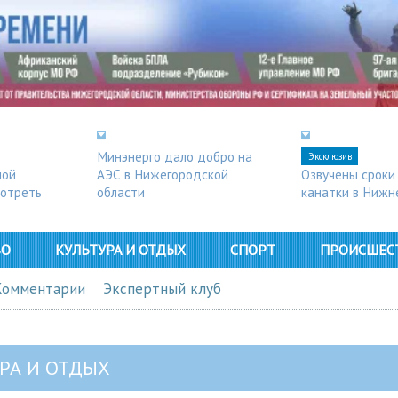
Минэнерго дало добро на
Эксклюзив
ной
АЭС в Нижегородской
Озвучены сроки
мотреть
области
канатки в Нижн
ВО
КУЛЬТУРА И ОТДЫХ
СПОРТ
ПРОИСШЕС
Комментарии
Экспертный клуб
РА И ОТДЫХ