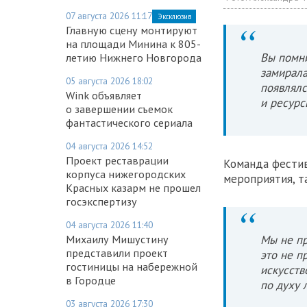
07 августа 2026 11:17
Эксклюзив
Главную сцену монтируют
на площади Минина к 805-
Вы помни
летию Нижнего Новгорода
замирала
05 августа 2026 18:02
появлялс
Wink объявляет
и ресурс
о завершении съемок
фантастического сериала
04 августа 2026 14:52
Проект реставрации
Команда фестив
корпуса нижегородских
мероприятия, т
Красных казарм не прошел
госэкспертизу
04 августа 2026 11:40
Михаилу Мишустину
Мы не пр
представили проект
это не п
гостиницы на набережной
искусств
в Городце
по духу 
03 августа 2026 17:30