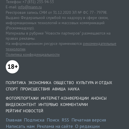
Телефон: +7 (831) 233-94-53
E-mail:
info@niann.ru
Реестровая запись СМИ от 31.12.2020 ЭЛ № ФС 77 - 79798.
Выдано Федеральной службой по надзору в сфере связи,
информационных технологий и массовых коммуникаций
(Роскомнадзор).
Материалы в рубрике "Новости партнеров" размещаются на
правах рекламы.
На информационном ресурсе применяются
рекомендательные
технологии
.
Политика конфиденциальности
18+
ПОЛИТИКА
ЭКОНОМИКА
ОБЩЕСТВО
КУЛЬТУРА И ОТДЫХ
СПОРТ
ПРОИСШЕСТВИЯ
АФИША
НАУКА
ФОТОРЕПОРТАЖИ
ИНТЕРНЕТ-КОНФЕРЕНЦИИ
АНОНСЫ
ВИДЕОКОНТЕНТ
ИНТЕРВЬЮ
КОММЕНТАРИИ
РЕЙТИНГ НОВОСТЕЙ
Главная
Подписка
Поиск
RSS
Печатная версия
Написать нам
Реклама на сайте
О редакции