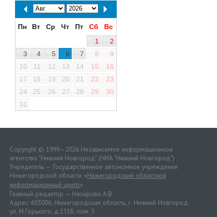
Пн
Вт
Ср
Чт
Пт
Сб
Вс
1
2
3
4
5
6
7
8
9
10
11
12
13
14
15
16
17
18
19
20
21
22
23
24
25
26
27
28
29
30
31
Copyright © 1999—2026 Независимое информационное
агентство "Нижний Новгород" (НИА "Нижний Новгород")
Учредитель — Государственное автономное учреждение
Нижегородской области «
Нижегородский областной
информационный центр
»
Главный редактор — Назарова А.В.
Адрес: 603006, Нижегородская область, г. Нижний Новгород.
ул. М.Горького, д.151Б, пом. 5