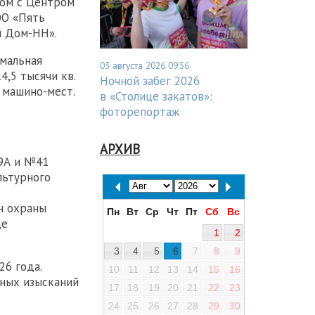
дом с Центром
ОО «Пять
й Дом-НН».
имальная
03 августа 2026 09:56
,5 тысячи кв.
Ночной забег 2026
 машино-мест.
в «Столице закатов»:
фоторепортаж
АРХИВ
9А и №41
льтурного
н охраны
Пн
Вт
Ср
Чт
Пт
Сб
Вс
це
1
2
3
4
5
6
7
8
9
6 года.
10
11
12
13
14
15
16
ных изысканий
17
18
19
20
21
22
23
24
25
26
27
28
29
30