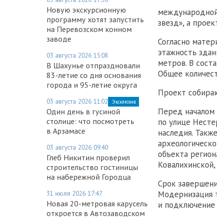
Новую экскурсионную
международной
программу хотят запустить
звезд», а прое
на Перевозском конном
заводе
Согласно матер
этажность здан
03 августа 2026 15:08
метров. В сост
В Шахунье отпраздновали
Общее количест
83-летие со дня основания
города и 95-летие округа
Проект собираю
03 августа 2026 11:02
Эксклюзив
Перед началом 
Один день в гусиной
столице: что посмотреть
по улице Несте
в Арзамасе
наследия. Такж
археологическо
03 августа 2026 09:40
объекта регион
Глеб Никитин проверил
Ковалихинской, 
строительство гостиницы
на набережной Городца
Срок завершени
Модернизация 
31 июля 2026 17:47
Новая 20-метровая карусель
и подключение 
откроется в Автозаводском