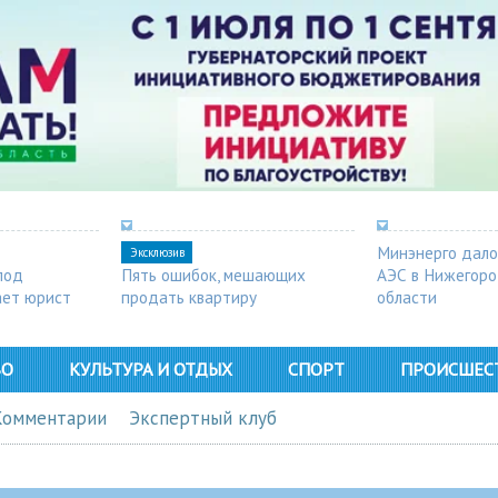
Минэнерго дало
Эксклюзив
под
Пять ошибок, мешающих
АЭС в Нижегор
ает юрист
продать квартиру
области
ВО
КУЛЬТУРА И ОТДЫХ
СПОРТ
ПРОИСШЕС
Комментарии
Экспертный клуб