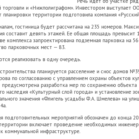
Речь идет об участке ря
 торговли и «Нижполиграфом». Инвестором выступает О
кт планировки территории подготовила компания «Русски
иалам, гостиница будет рассчитана на 235 номеров. Макс
ия составит девять этажей. Ее общая площадь превысит 14
аве комплекса запроектирована подземная парковка на 56
во парковочных мест — 83.
тся реализовать в одну очередь.
строительства планируется расселение и снос домов №3
рова по согласованию с управлением охраны объектов ку
е предусмотрена разработка мер по сохранению объекта
го наследия «Культурный слой города» и установление зо
ального значения «Флигель усадьбы Ф.А. Шмелева» на ули
4а.
я подготовительных мероприятий обозначен до конца 202
территории включает проведение необходимых инженер
к коммунальной инфраструктуре.