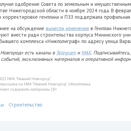
олучил одобрение Совета по земельным и имущественны
тве Нижегородской области в ноябре 2024 года. В феврал
 корректировке генплана и ПЗЗ поддержала профильная 
анее на обсуждение
вынесли изменения
в Генплан Нижнег
уют внести ради строительства корпуса Мининского ун
бывшего комплекса «Нижполиграф» по адресу улица Варва
Новгород» есть каналы в
Telegram
и
MAX
. Подписывайтесь,
х событий, эксклюзивных материалов и оперативной информ
025 НИА "Нижний Новгород".
перссылка на НИА "Нижний Новгород" обязательна.
может содержать материалы 18+
цы
Строительство