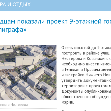
РА И ОТДЫХ
дцам показали проект 9-этажной г
лиграфа»
Отель высотой до 9 этаж
построить в районе улиц 
Нестерова и Ковалихинско
необходимо внести изме
в Генплан и Правила земл
и застройки Нижнего Нов
утвердить документацию
территории с проектом м
Документы опубликованы
общественного обсуждени
мэрии.
ижнего Новгорода