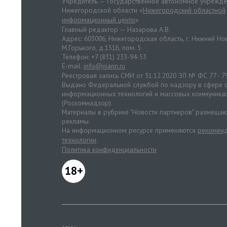
Учредитель — Государственное автономное учрежд
Нижегородской области «
Нижегородский областной
информационный центр
»
Главный редактор — Назарова А.В.
Адрес: 603006, Нижегородская область, г. Нижний Нов
М.Горького, д.151Б, пом. 5
Телефон: +7 (831) 233-94-53
E-mail:
info@niann.ru
Реестровая запись СМИ от 31.12.2020 ЭЛ № ФС 77 - 7
Выдано Федеральной службой по надзору в сфере с
информационных технологий и массовых коммуника
(Роскомнадзор).
Материалы в рубрике "Новости партнеров" размещаю
рекламы.
На информационном ресурсе применяются
рекоменд
технологии
.
Политика конфиденциальности
18+