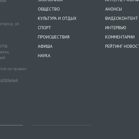
ение
ОБЩЕСТВО
АНОНСЫ
КУЛЬТУРА И ОТДЫХ
ВИДЕОКОНТЕНТ
город. ул.
СПОРТ
ИНТЕРВЬЮ
ПРОИСШЕСТВИЯ
КОММЕНТАРИИ
9798.
АФИША
РЕЙТИНГ НОВОС
вязи,
НАУКА
ций
тся на правах
ательные