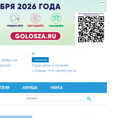
 добро на
Эксклюзив
одской
Один день в гусиной
столице: что посмотреть
в Арзамасе
ТВИЯ
АФИША
НАУКА