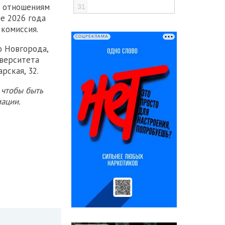
м отношениям
31
е 2026 года
комиссия.
СОЦРЕКЛАМА
о Новгорода,
иверситета
рская, 32.
 чтобы быть
ации.