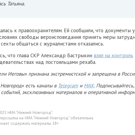
сь Татьяна.
лась к правоохранителям. Ей сообщили, что документы у
условиях свободы вероисповедания принять меры затрудн
секты общаться с журналистами отказались.
сь, что глава СКР Александр Бастрыкин
взял на контроль
девательствах над постояльцами рехаба.
ели Иеговы» признана экстремистской и запрещена в Росси
Новгород» есть каналы в
Telegram
и
MAX
. Подписывайтесь,
х событий, эксклюзивных материалов и оперативной информ
025 НИА "Нижний Новгород".
перссылка на НИА "Нижний Новгород" обязательна.
может содержать материалы 18+