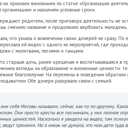
а их признали виновными по статье «Организация деятел
 организации» и назначили условные сроки.
верждают родители, после приговора деятельность не ос
шь сменило название и продолжило вербовать молодежь.
ала, что узнала о вовлечении своих дочерей не сразу. По е
ереслала ей видео с одного из мероприятий, где проход
дежи с молитвами, песнями и танцами.
что старшая дочь, ранее крещеная и воспитывавшаяся в п
зменила взгляды на образование и жизненные ценности: т
ежное благополучие. На перемены в поведении обратили
подаватели. Обе дочери разорвали связи с семьей.
они себя Иеговы называли, сейчас как-то по-другому. Како
нтизм. Они просто кресты все поснимали, у них полное от
нных ценностей. Насколько я увидела на видео, там психо
, ведут тренинги. Но я никак не думала, что мои дети туда в