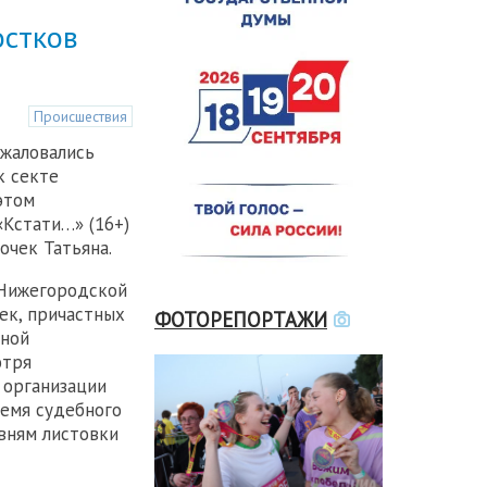
остков
Происшествия
ожаловались
к секте
этом
Кстати…» (16+)
очек Татьяна.
 Нижегородской
ек, причастных
ФОТОРЕПОРТАЖИ
нной
отря
 организации
ремя судебного
вням листовки