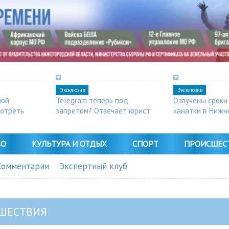
Эксклюзив
Эксклюзив
ной
Telegram теперь под
Озвучены сроки
мотреть
запретом? Отвечает юрист
канатки в Нижн
ВО
КУЛЬТУРА И ОТДЫХ
СПОРТ
ПРОИСШЕС
Комментарии
Экспертный клуб
ШЕСТВИЯ