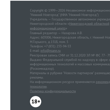
Copyright © 1999—2026 Независимое информационно
"Нижний Новгород" (НИА "Нижний Новгород")
Учредитель — Государственное автономное учрежд
Нижегородской области «
Нижегородский областной
информационный центр
»
Главный редактор — Назарова А.В.
Адрес: 603006, Нижегородская область, г. Нижний Нов
М.Горького, д.151Б, пом. 5
Телефон: +7 (831) 233-94-53
E-mail:
info@niann.ru
Реестровая запись СМИ от 31.12.2020 ЭЛ № ФС 77 - 7
Выдано Федеральной службой по надзору в сфере с
информационных технологий и массовых коммуника
(Роскомнадзор).
Материалы в рубрике "Новости партнеров" размещаю
рекламы.
На информационном ресурсе применяются
рекоменд
технологии
.
Политика конфиденциальности
18+