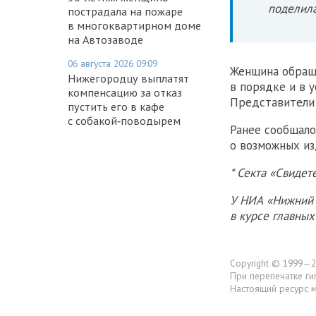
поделила
пострадала на пожаре
в многоквартирном доме
на Автозаводе
06 августа 2026 09:09
Женщина обраща
Нижегородцу выплатят
в порядке и в 
компенсацию за отказ
Представители 
пустить его в кафе
с собакой‑поводырем
Ранее сообщало
о возможных из
* Секта «Свидет
У НИА «Нижний 
в курсе главны
Copyright © 1999—2
При перепечатке ги
Настоящий ресурс 