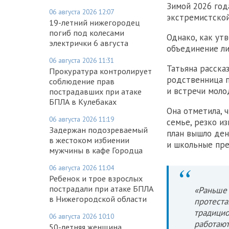
Зимой 2026 год
06 августа 2026 12:07
экстремистской
19-летний нижегородец
погиб под колесами
Однако, как ут
электрички 6 августа
объединение ли
06 августа 2026 11:31
Татьяна рассказ
Прокуратура контролирует
родственница п
соблюдение прав
и встречи моло
пострадавших при атаке
БПЛА в Кулебаках
Она отметила, 
06 августа 2026 11:19
семье, резко и
Задержан подозреваемый
план вышло ден
в жестоком избиении
и школьные пре
мужчины в кафе Городца
06 августа 2026 11:04
Ребенок и трое взрослых
пострадали при атаке БПЛА
«Раньше 
в Нижегородской области
протеста
традицио
06 августа 2026 10:10
работают
50-летняя женщина