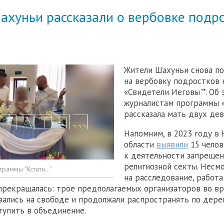
ахуньи рассказали о вербовке подр
Жители Шахуньи снова п
на вербовку подростков 
«Свидетели Иеговы"*. Об 
журналистам программы «
рассказала мать двух дев
Напомним, в 2023 году в
области
выявили
15 челов
к деятельности запреще
религиозной секты. Несм
раммы "Кстати..."
на расследование, работа
прекращалась: трое предполагаемых организаторов во в
вались на свободе и продолжали распространять по дере
тупить в объединение.