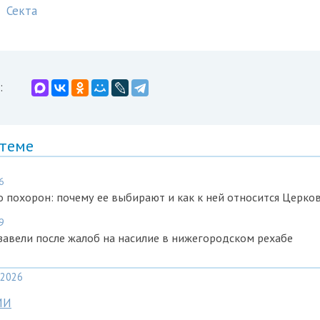
Секта
:
 теме
6
 похорон: почему ее выбирают и как к ней относится Церко
9
завели после жалоб на насилие в нижегородском рехабе
2026
МИ