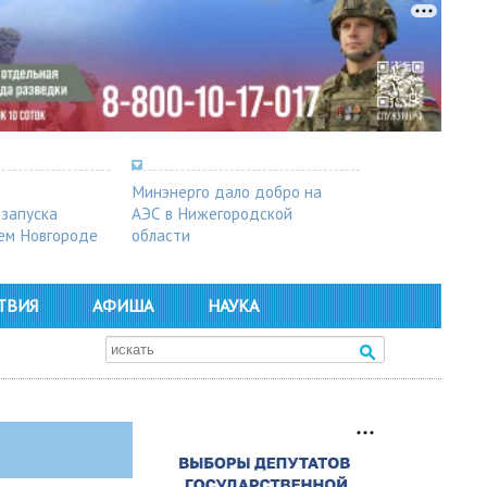
Минэнерго дало добро на
 запуска
АЭС в Нижегородской
ем Новгороде
области
ТВИЯ
АФИША
НАУКА