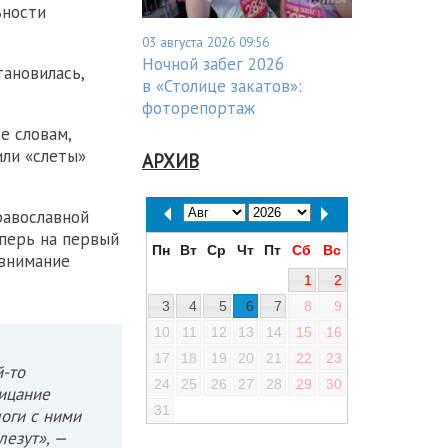
ьности
03 августа 2026 09:56
Ночной забег 2026
тановилась,
в «Столице закатов»:
фоторепортаж
е словам,
или «слеты»
АРХИВ
равославной
еперь на первый
Пн
Вт
Ср
Чт
Пт
Сб
Вс
 внимание
1
2
3
4
5
6
7
8
9
10
11
12
13
14
15
16
17
18
19
20
21
22
23
й-то
24
25
26
27
28
29
30
рицание
31
логи с ними
лезут», —