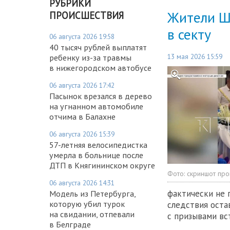
РУБРИКИ
Жители Ш
ПРОИСШЕСТВИЯ
в секту
06 августа 2026 19:58
40 тысяч рублей выплатят
13 мая 2026 15:59
ребенку из-за травмы
в нижегородском автобусе
06 августа 2026 17:42
Пасынок врезался в дерево
на угнанном автомобиле
отчима в Балахне
06 августа 2026 15:39
57-летняя велосипедистка
умерла в больнице после
ДТП в Княгининском округе
Фото:
скриншот прог
06 августа 2026 14:31
фактически не 
Модель из Петербурга,
которую убил турок
следствия оста
на свидании, отпевали
с призывами вс
в Белграде