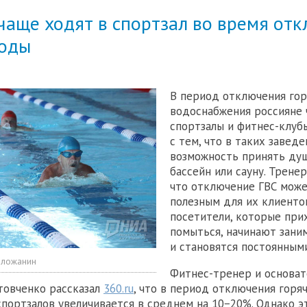
чаще ходят в спортзал во время от
воды
В период отключения гор
водоснабжения россияне
спортзалы и фитнес-клубы
с тем, что в таких заведе
возможность принять душ
бассейн или сауну. Трене
что отключение ГВС мож
полезным для их клиенто
посетители, которые при
помыться, начинают зани
и становятся постоянным
оложанин
Фитнес-тренер и основат
итовченко рассказал
360.ru
, что в период отключения горя
портзалов увеличивается в среднем на 10−20%. Однако э