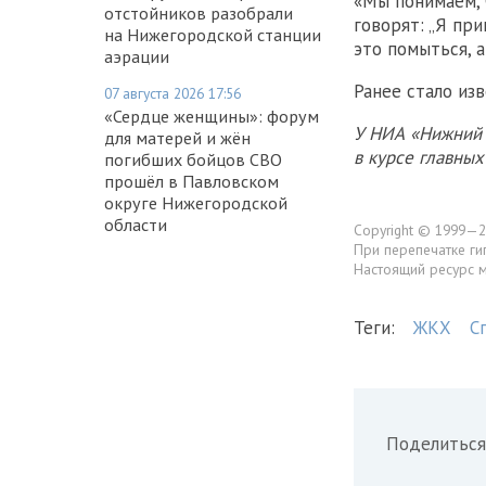
«Мы понимаем, ч
отстойников разобрали
говорят: „Я пр
на Нижегородской станции
это помыться, 
аэрации
Ранее стало из
07 августа 2026 17:56
«Сердце женщины»: форум
У НИА «Нижний 
для матерей и жён
в курсе главны
погибших бойцов СВО
прошёл в Павловском
округе Нижегородской
области
Copyright © 1999—2
При перепечатке ги
Настоящий ресурс 
Теги:
ЖКХ
С
Поделиться