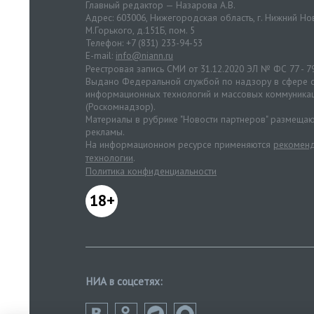
Главный редактор — Назарова А.В.
Адрес: 603006, Нижегородская область, г. Нижний Нов
М.Горького, д.151Б, пом. 5
Телефон: +7 (831) 233-94-53
E-mail:
info@niann.ru
Реестровая запись СМИ от 31.12.2020 ЭЛ № ФС 77 - 7
Выдано Федеральной службой по надзору в сфере с
информационных технологий и массовых коммуника
(Роскомнадзор).
Материалы в рубрике "Новости партнеров" размещаю
рекламы.
На информационном ресурсе применяются
рекоменд
технологии
.
Политика конфиденциальности
18+
НИА в соцсетях: