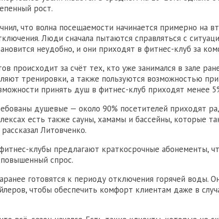
тепенный рост.
чнил, что волна посещаемости начинается примерно на в
тключения. Люди сначала пытаются справляться с ситуаци
тановится неудобно, и они приходят в фитнес-клуб за ко
ов происходит за счёт тех, кто уже занимался в зале ран
вляют тренировки, а также пользуются возможностью при
зможности принять душ в фитнес-клуб приходят менее 5
ебованы душевые — около 90% посетителей приходят рад
лексах есть также сауны, хамамы и бассейны, которые т
 рассказал Литовченко.
 фитнес-клубы предлагают краткосрочные абонементы, ч
 повышенный спрос.
аранее готовятся к периоду отключения горячей воды. 
йлеров, чтобы обеспечить комфорт клиентам даже в случ