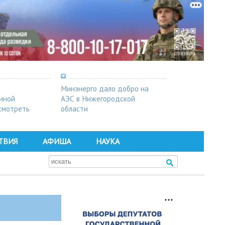
Минэнерго дало добро на
синой
АЭС в Нижегородской
осмотреть
области
ТВИЯ
АФИША
НАУКА