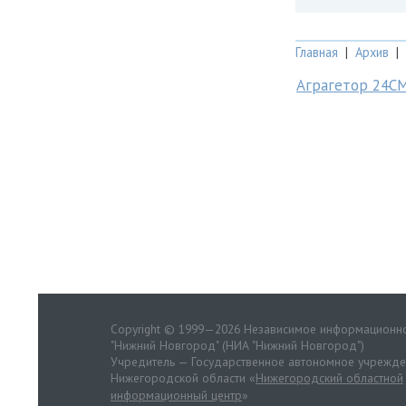
Главная
|
Архив
|
Аграгетор 24С
Copyright © 1999—2026 Независимое информационно
"Нижний Новгород" (НИА "Нижний Новгород")
Учредитель — Государственное автономное учрежд
Нижегородской области «
Нижегородский областной
информационный центр
»