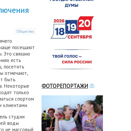
ключения
Общество
ячего
 чаще посещают
. Это связано
ниях есть
, посетить
ры отмечают,
ет быть
ФОТОРЕПОРТАЖИ
в. Некоторые
ходят только
маться спортом
и клиентами.
ель студии
чей воды
то не массовый