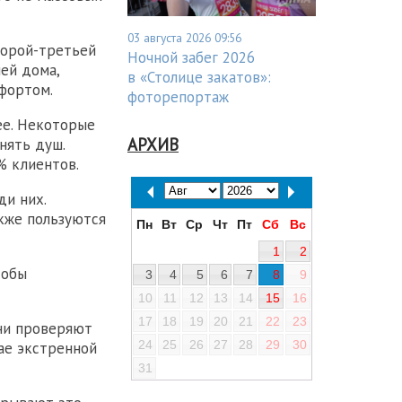
03 августа 2026 09:56
торой-третьей
Ночной забег 2026
ей дома,
в «Столице закатов»:
мфортом.
фоторепортаж
ее. Некоторые
АРХИВ
нять душ.
% клиентов.
и них.
акже пользуются
Пн
Вт
Ср
Чт
Пт
Сб
Вс
1
2
тобы
3
4
5
6
7
8
9
10
11
12
13
14
15
16
17
18
19
20
21
22
23
Они проверяют
24
25
26
27
28
29
30
ае экстренной
31