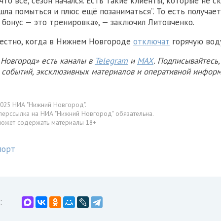
то всё, сезон начался. Есть такие клиенты, которые не с
ишла помыться и плюс ещё позаниматься“. То есть получае
а бонус — это тренировка», — заключил Литовченко.
вестно, когда в Нижнем Новгороде
отключат
горячую вод
Новгород» есть каналы в
Telegram
и
MAX
. Подписывайтесь,
х событий, эксклюзивных материалов и оперативной информ
025 НИА "Нижний Новгород".
перссылка на НИА "Нижний Новгород" обязательна.
может содержать материалы 18+
порт
: