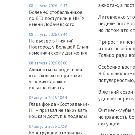
ажиотаж, а пос
08 августа 2026 10:43
Более 40 стобалльников
Литовченко уто
по ЕГЭ поступили в ННГУ
неделе после о
имени Лобачевского
но потом это с
08 августа 2026 09:44
На въезде в Нижний
Прирост клиент
Новгород у Большой Ельни
из них возобно
изменили схему движения
Только ради во
08 августа 2026 08:00
Особенно востр
Алименты на родителей:
В больших комп
кто, сколько и при каких
популярностью,
условиях должен
их выплачивать
В летний сезон
07 августа 2026 18:14
удовлетворить
Глава фонда «Сострадание-
НН» призвал не закрывать
Фитнес-клубы з
кошкам доступ в подвалы
исправность бо
ситуации.
07 августа 2026 17:58
Конструкции вторичных