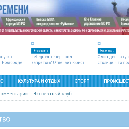
Эксклюзив
Эксклюзив
апуска
Telegram теперь под
Один день в гу
м Новгороде
запретом? Отвечает юрист
столице: что п
в Арзамасе
ВО
КУЛЬТУРА И ОТДЫХ
СПОРТ
ПРОИСШЕС
Комментарии
Экспертный клуб
ТВО