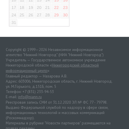
10
11
12
13
14
15
16
17
18
19
20
21
22
23
24
25
26
27
28
29
30
31
Copyright © 1999—2026 Независимое информационное
агентство "Нижний Новгород" (НИА "Нижний Новгород")
Учредитель — Государственное автономное учреждение
Нижегородской области «
Нижегородский областной
информационный центр
»
Главный редактор — Назарова А.В.
Адрес: 603006, Нижегородская область, г. Нижний Новгород.
ул. М.Горького, д.151Б, пом. 5
Телефон: +7 (831) 233-94-53
E-mail:
info@niann.ru
Реестровая запись СМИ от 31.12.2020 ЭЛ № ФС 77 - 79798.
Выдано Федеральной службой по надзору в сфере связи,
информационных технологий и массовых коммуникаций
(Роскомнадзор).
Материалы в рубрике "Новости партнеров" размещаются на
правах рекламы.