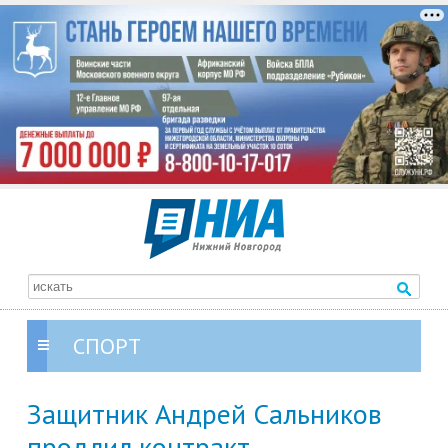
СПОРТ
Защитник Андрей Сальников
продлил контракт