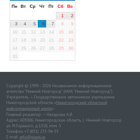
Пн
Вт
Ср
Чт
Пт
Сб
Вс
1
2
3
4
5
6
7
8
9
10
11
12
13
14
15
16
17
18
19
20
21
22
23
24
25
26
27
28
29
30
31
Copyright © 1999—2026 Независимое информационное
агентство "Нижний Новгород" (НИА "Нижний Новгород")
Учредитель — Государственное автономное учреждение
Нижегородской области «
Нижегородский областной
информационный центр
»
Главный редактор — Назарова А.В.
Адрес: 603006, Нижегородская область, г. Нижний Новгород.
ул. М.Горького, д.151Б, пом. 5
Телефон: +7 (831) 233-94-53
E-mail:
info@niann.ru