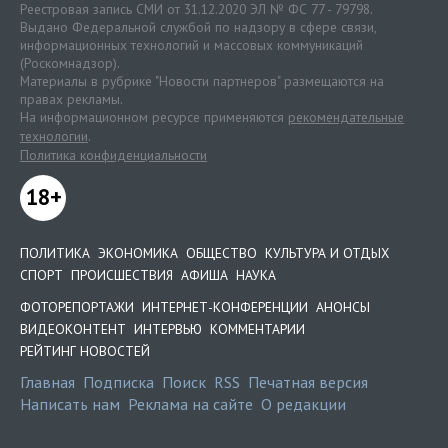
Реестровая запись СМИ от 31.12.2020 ЭЛ № ФС 77 - 79798.
Выдано Федеральной службой по надзору в сфере связи,
информационных технологий и массовых коммуникаций
(Роскомнадзор).
Материалы в рубрике "Новости партнеров" размещаются на
правах рекламы.
На информационном ресурсе применяются
рекомендательные
технологии
.
Политика конфиденциальности
18+
ПОЛИТИКА
ЭКОНОМИКА
ОБЩЕСТВО
КУЛЬТУРА И ОТДЫХ
СПОРТ
ПРОИСШЕСТВИЯ
АФИША
НАУКА
ФОТОРЕПОРТАЖИ
ИНТЕРНЕТ-КОНФЕРЕНЦИИ
АНОНСЫ
ВИДЕОКОНТЕНТ
ИНТЕРВЬЮ
КОММЕНТАРИИ
РЕЙТИНГ НОВОСТЕЙ
Главная
Подписка
Поиск
RSS
Печатная версия
Написать нам
Реклама на сайте
О редакции