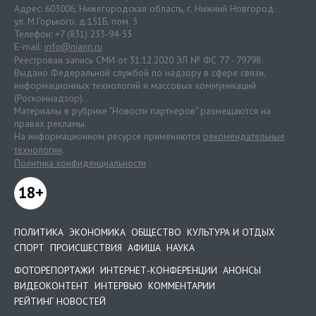
Адрес: 603006, Нижегородская область, г. Нижний Новгород.
ул. М.Горького, д.151Б, пом. 5
Телефон: +7 (831) 233-94-53
E-mail:
info@niann.ru
Реестровая запись СМИ от 31.12.2020 ЭЛ № ФС 77 - 79798.
Выдано Федеральной службой по надзору в сфере связи,
информационных технологий и массовых коммуникаций
(Роскомнадзор).
Материалы в рубрике "Новости партнеров" размещаются на
правах рекламы.
На информационном ресурсе применяются
рекомендательные
технологии
.
Политика конфиденциальности
18+
ПОЛИТИКА
ЭКОНОМИКА
ОБЩЕСТВО
КУЛЬТУРА И ОТДЫХ
СПОРТ
ПРОИСШЕСТВИЯ
АФИША
НАУКА
ФОТОРЕПОРТАЖИ
ИНТЕРНЕТ-КОНФЕРЕНЦИИ
АНОНСЫ
ВИДЕОКОНТЕНТ
ИНТЕРВЬЮ
КОММЕНТАРИИ
РЕЙТИНГ НОВОСТЕЙ