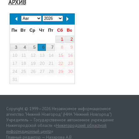
АРХИВ
Пн
Вт
Ср
Чт
Пт
Сб
Вс
1
2
3
4
5
6
7
8
9
10
11
12
13
14
15
16
17
18
19
20
21
22
23
24
25
26
27
28
29
30
31
Copyright © 1999—2026 Независимое информационное
агентство "Нижний Новгород" (НИА "Нижний Новгород")
Учредитель — Государственное автономное учреждение
Нижегородской области «
Нижегородский областной
информационный центр
»
Главный редактор — Назарова А.В.