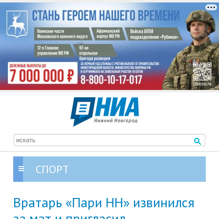
СПОРТ
Вратарь «Пари НН» извинился
за мат и пригласил