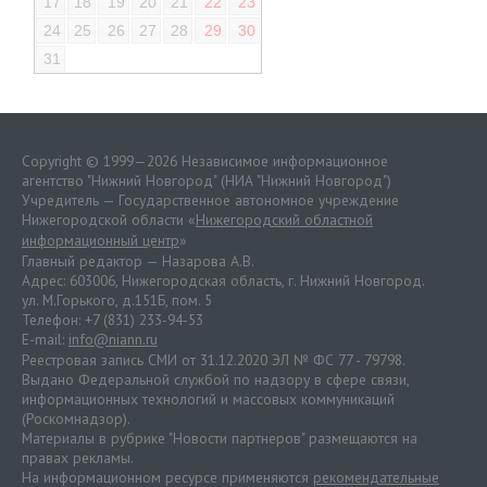
17
18
19
20
21
22
23
24
25
26
27
28
29
30
31
Copyright © 1999—2026 Независимое информационное
агентство "Нижний Новгород" (НИА "Нижний Новгород")
Учредитель — Государственное автономное учреждение
Нижегородской области «
Нижегородский областной
информационный центр
»
Главный редактор — Назарова А.В.
Адрес: 603006, Нижегородская область, г. Нижний Новгород.
ул. М.Горького, д.151Б, пом. 5
Телефон: +7 (831) 233-94-53
E-mail:
info@niann.ru
Реестровая запись СМИ от 31.12.2020 ЭЛ № ФС 77 - 79798.
Выдано Федеральной службой по надзору в сфере связи,
информационных технологий и массовых коммуникаций
(Роскомнадзор).
Материалы в рубрике "Новости партнеров" размещаются на
правах рекламы.
На информационном ресурсе применяются
рекомендательные